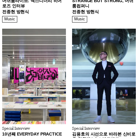
머쉬룸라이브: 엑스디너리 히어
STRANGE BUT STRONG, 머쉬
로즈 인터뷰
룸컴퍼니
전종현
방현식
전종현
방현식
,
,
Music
Music
Special Interview
Special Interview
10년째 EVERYDAY PRACTICE
김용호의 시선으로 바라본 신비로