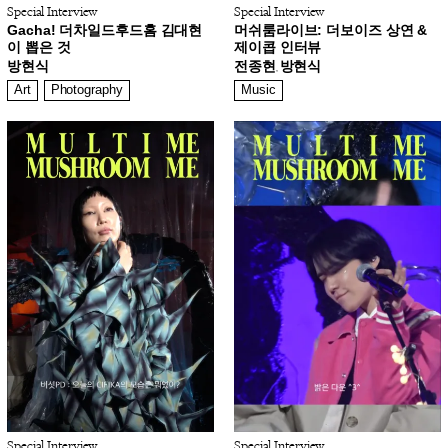
Special Interview
Special Interview
Gacha! 더차일드후드홈 김대현
머쉬룸라이브: 더보이즈 상연 &
이 뽑은 것
제이콥 인터뷰
방현식
전종현
방현식
,
Art
Photography
Music
Special Interview
Special Interview