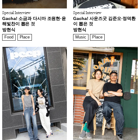
Special Interview
Special Interview
Gacha! 소금과 다시마 조원현·윤
Gacha! 사운즈굿 김준오·정덕환
해빛찬이 뽑은 것
이 뽑은 것
방현식
방현식
Food
Place
Music
Place