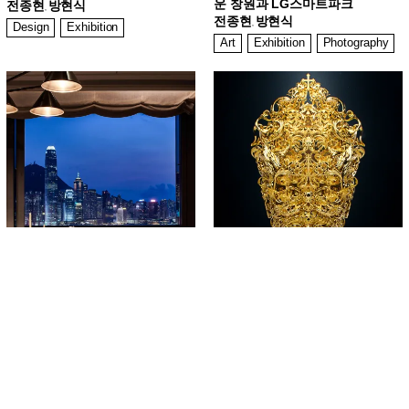
운 창원과 LG스마트파크
전종현
방현식
,
전종현
방현식
Design
Exhibition
,
Art
Exhibition
Photography
Special Interview
Special Interview
크리에이티브 리치 아시안, 에이
최첨단 기술과 정밀한 수작업의
드리언 쳉
놀라운 만남, 조각가 Barry X Ball