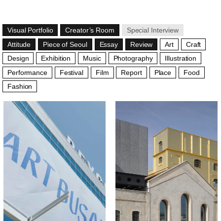
Visual Portfolio
Creator’s Room
Special Interview
Attitude
Piece of Seoul
Essay
Review
Art
Craft
Design
Exhibition
Music
Photography
Illustration
Performance
Festival
Film
Report
Place
Food
Fashion