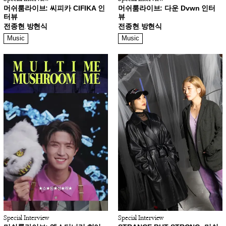
머쉬룸라이브: 씨피카 CIFIKA 인
머쉬룸라이브: 다운 Dvwn 인터
터뷰
뷰
전종현
방현식
전종현
방현식
,
,
Music
Music
Special Interview
Special Interview