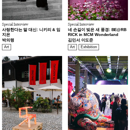
Special Interview
Special Interview
사랑한다는 말 대신: 니키리 & 임
네 손길이 빚은 새 풍경: BE@RB
지은
RICK in MCM Wonderland
박의령
김민서
이도준
,
Art
Art
Exhibition