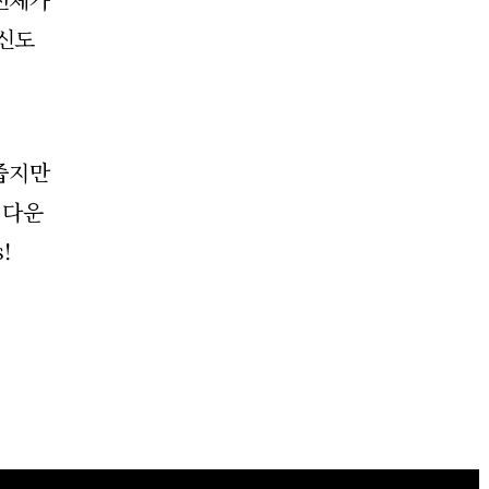
머신도
줍지만
 다운
!