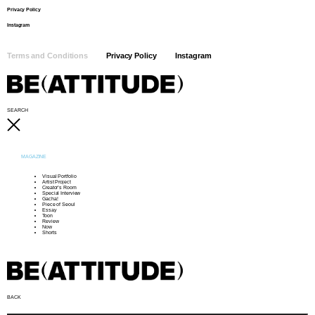
Privacy Policy
Instagram
Terms and Conditions
Privacy Policy
Instagram
SEARCH
MAGAZINE
Visual Portfolio
Artist Project
Creator’s Room
Special Interview
Gacha!
Piece of Seoul
Essay
Toon
Review
Now
Shorts
BACK