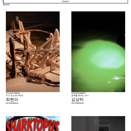
결과(
4
)
Visual Portfolio
Visual Portfolio
다시 쓰는 허구에게
공백을 메우는 서사
최현아
김상하
Art
Exhibition
Art
Exhibition