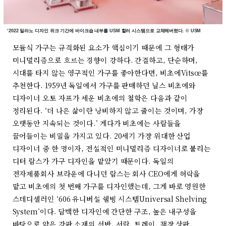
‘2022 밀라노 디자인 위크 기간에 바이크숍 내부를 USM 할러 시스템으로 교체해버렸다. © USM
모듈식 가구는 규격화된 요소가 핵심이기 때문에 그 형태가
미니멀리즘으로 흐르는 경향이 강하다. 간결하고, 단순하며,
시대를 타지 않는 영구적인 가구를 좋아한다면, 비초에Vitsœ를
추천한다. 1959년 독일에서 가구를 판매하던 닐스 비초에와
디자이너 오토 자프가 세운 비초에의 철학은 다음과 같이
정리된다. ‘더 나은 삶이란 낭비하지 않고 줄이는 것이며, 가장
오랫동안 지속되는 것이다.’ 게다가 비초에는 사람들을
끌어들이는 비밀을 가지고 있다. 20세기 가장 위대한 산업
디자이너 중 한 명이자, 전설적인 미니멀리즘 디자이너로 불리는
디터 람스가 가구 디자인을 맡았기 때문이다. 독일의
전자제품회사 브라운에 다니던 람스는 회사 CEO에게 허락을
맡고 비초에의 첫 번째 가구를 디자인했는데, 그게 바로 영원한
스테디셀러인 ‘606 유니버설 쉘빙 시스템Universal Shelving
System’이다. 담백한 디자인에 간단한 구조, 높은 내구성을
바탕으로 얇은 강판 소재의 선반, 서랍, 트레이, 책장 상판,