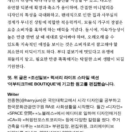
개인의 취향에 따라 다양한 옵션을 지정할 수 있고, 타고난
유연함 덕분에 확장과 축소가 용이하며, 간결한 미니멀리즘
디자인의 특성을 극대화하고, 팬데믹으로 인한 집과 사무실의
경계가 무너진 상황에 적합한 적응력까지, 모듈식 가구의 장점은
요즘 소비자를 혹하게 하는 매력을 지녔다. 동시에, 지속가능성이
높은 만큼 한번 살 때 제대로 알아봐야 하며, 오래오래 쓸 수
있도록 지속적인 애정을 보이는 것은 소비자로서 참고해야 할
최소한의 미덕이기도 하다. 부디 겉보기에 멋있다고 유행에
휘둘리지 말고, 필요한 만큼 똑똑해지는 탁월한 소비 생활이 되길
기원한다.
덧. 위 글은 «조선일보» 럭셔리 라이프 스타일 섹션
‘더부티크THE BOUTIQUE’에 기고한 원고를 편집했습니다.
Writer
전종현(@harry.jun)은 국민대학교에서 시각 디자인을 공부하고
한국문화관광연구원 RA로 사회생활을 시작했다. 월간 «디자인»
«SPACE 空間» «노블레스»에서 에디터로 일하며 디자인매거진
«CA»와 «허핑턴포스트코리아» 등에 다양한 칼럼을 썼다. 주거
건축을 다루는 «브리크» 부편집장, 편집위원, 크리에이티브