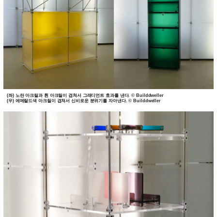
(좌) 노란 아크릴과 흰 아크릴이 겹쳐서 그래디언트 효과를 낸다. © Builddweller
(우) 에메랄드색 아크릴이 겹쳐서 신비로운 분위기를 자아낸다. © Builddweller