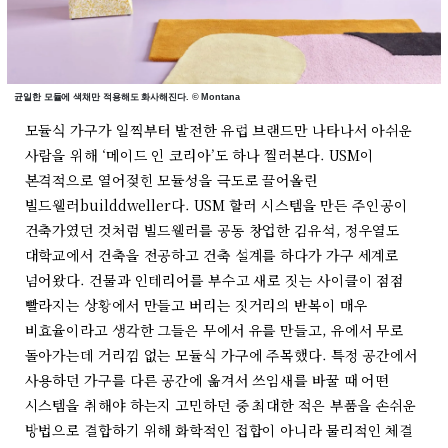
균일한 모듈에 색채만 적용해도 화사해진다. © Montana
모듈식 가구가 일찍부터 발전한 유럽 브랜드만 나타나서 아쉬운
사람을 위해 ‘메이드 인 코리아’도 하나 찔러본다. USM이
본격적으로 열어젖힌 모듈성을 극도로 끌어올린
빌드웰러builddweller다. USM 할러 시스템을 만든 주인공이
건축가였던 것처럼 빌드웰러를 공동 창업한 김유석, 정우열도
대학교에서 건축을 전공하고 건축 설계를 하다가 가구 세계로
넘어왔다. 건물과 인테리어를 부수고 새로 짓는 사이클이 점점
빨라지는 상황에서 만들고 버리는 짓거리의 반복이 매우
비효율이라고 생각한 그들은 무에서 유를 만들고, 유에서 무로
돌아가는데 거리낌 없는 모듈식 가구에 주목했다. 특정 공간에서
사용하던 가구를 다른 공간에 옮겨서 쓰임새를 바꿀 때 어떤
시스템을 취해야 하는지 고민하던 중 최대한 적은 부품을 손쉬운
방법으로 결합하기 위해 화학적인 접합이 아니라 물리적인 체결