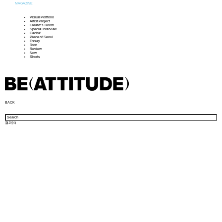
MAGAZINE
Visual Portfolio
Artist Project
Creator’s Room
Special Interview
Gacha!
Piece of Seoul
Essay
Toon
Review
Now
Shorts
BACK
결과(
4
)
샵 방문하기
뉴스레터
인스타그램
소개