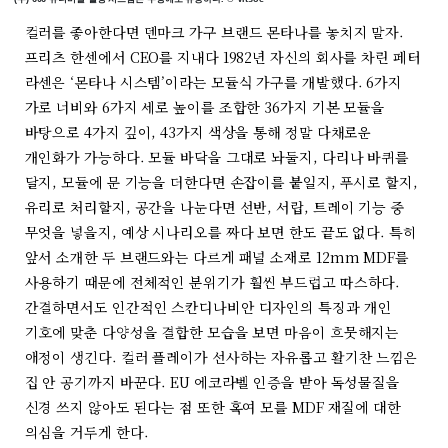
컬러를 좋아한다면 덴마크 가구 브랜드 몬타나를 놓치지 말자.
프리츠 한센에서 CEO를 지내다 1982년 자신의 회사를 차린 페터
라센은 ‘몬타나 시스템’이라는 모듈식 가구를 개발했다. 6가지
가로 너비와 6가지 세로 높이를 조합한 36가지 기본 모듈을
바탕으로 4가지 깊이, 43가지 색상을 통해 정말 다채로운
개인화가 가능하다. 모듈 바닥을 그대로 놔둘지, 다리나 바퀴를
달지, 모듈에 문 기능을 더한다면 손잡이를 붙일지, 푸시로 할지,
유리로 처리할지, 공간을 나눈다면 선반, 서랍, 트레이 기능 중
무엇을 넣을지, 예상 시나리오를 짜다 보면 한도 끝도 없다. 특히
앞서 소개한 두 브랜드와는 다르게 패널 소재로 12mm MDF를
사용하기 때문에 전체적인 분위기가 훨씬 부드럽고 따스하다.
간결하면서도 인간적인 스칸디나비안 디자인의 특징과 개인
기호에 맞춘 다양성을 결합한 모습을 보면 마음이 흐뭇해지는
애정이 생긴다. 컬러 플레이가 선사하는 자유롭고 활기찬 느낌은
집 안 공기까지 바꾼다. EU 에코라벨 인증을 받아 독성물질을
신경 쓰지 않아도 된다는 점 또한 혹여 모를 MDF 재질에 대한
의심을 거두게 한다.