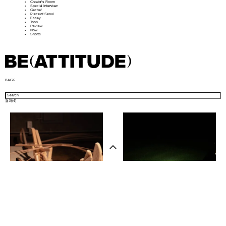
Creator’s Room
Special Interview
Gacha!
Piece of Seoul
Essay
Toon
Review
Now
Shorts
BACK
결과(
4
)
샵 방문하기
뉴스레터
인스타그램