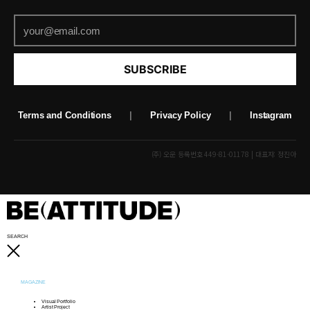
SUBSCRIBE
Terms and Conditions
|
Privacy Policy
|
Instagram
(주) 오운 등록번호 449-81-01178 | 대표자: 정진아
SEARCH
MAGAZINE
Visual Portfolio
Artist Project