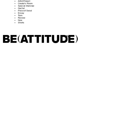
Artist Project
Creator’s Room
Special Interview
Gacha!
Piece of Seoul
Essay
Toon
Review
Now
Shorts
샵 방문하기
BACK
뉴스레터
결과(
4
)
인스타그램
소개