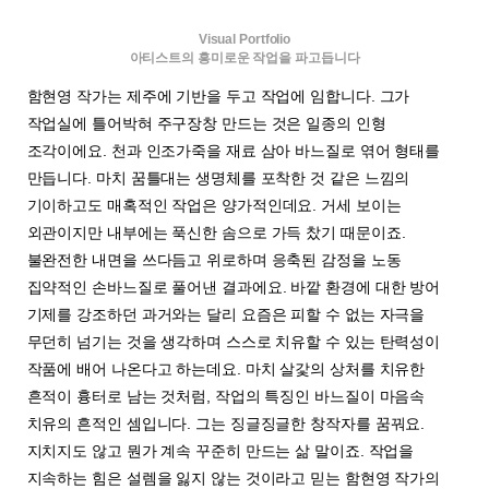
Visual Portfolio
아티스트의 흥미로운 작업을 파고듭니다
함현영 작가는 제주에 기반을 두고 작업에 임합니다. 그가
작업실에 틀어박혀 주구장창 만드는 것은 일종의 인형
조각이에요. 천과 인조가죽을 재료 삼아 바느질로 엮어 형태를
만듭니다. 마치 꿈틀대는 생명체를 포착한 것 같은 느낌의
기이하고도 매혹적인 작업은 양가적인데요. 거세 보이는
외관이지만 내부에는 푹신한 솜으로 가득 찼기 때문이죠.
불완전한 내면을 쓰다듬고 위로하며 응축된 감정을 노동
집약적인 손바느질로 풀어낸 결과에요. 바깥 환경에 대한 방어
기제를 강조하던 과거와는 달리 요즘은 피할 수 없는 자극을
무던히 넘기는 것을 생각하며 스스로 치유할 수 있는 탄력성이
작품에 배어 나온다고 하는데요. 마치 살갗의 상처를 치유한
흔적이 흉터로 남는 것처럼, 작업의 특징인 바느질이 마음속
치유의 흔적인 셈입니다. 그는 징글징글한 창작자를 꿈꿔요.
지치지도 않고 뭔가 계속 꾸준히 만드는 삶 말이죠. 작업을
지속하는 힘은 설렘을 잃지 않는 것이라고 믿는 함현영 작가의