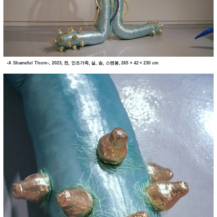
‹A Shameful Thorn›, 2023, 천, 인조가죽, 실, 솜, 스텐봉, 265 × 42 × 230 cm