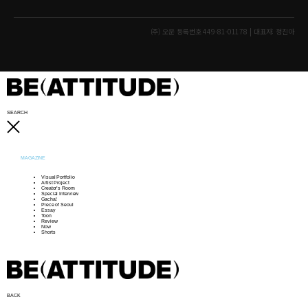
(주) 오운 등록번호 449-81-01178 | 대표자: 정진아
SEARCH
MAGAZINE
Visual Portfolio
Artist Project
Creator’s Room
Special Interview
Gacha!
Piece of Seoul
Essay
Toon
Review
Now
Shorts
BACK