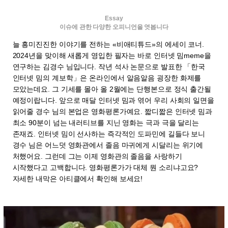
Essay
이슈에 관한 다양한 오피니언을 엿봅니다
늘 흥미진진한 이야기를 전하는 «비애티튜드»의 에세이 코너.
2024년을 맞이해 새롭게 영입한 필자는 바로 인터넷 밈meme을
연구하는 김경수 님입니다. 작년 석사 논문으로 발표한 「한국
인터넷 밈의 계보학」은 온라인에서 알음알음 굉장한 화제를
모았는데요. 그 기세를 몰아 올 2월에는 단행본으로 정식 출간될
예정이랍니다. 앞으로 매달 인터넷 밈과 엮어 우리 사회의 일면을
읽어줄 경수 님의 본업은 영화평론가예요. 짧디짧은 인터넷 밈과
최소 90분이 넘는 내러티브를 지닌 영화는 극과 극을 달리는
존재죠. 인터넷 밈이 선사하는 즉각적인 도파민에 길들다 보니
경수 님은 어느덧 영화관에서 졸음 마귀에게 시달리는 위기에
처했어요. 그런데 그는 이제 영화관의 졸음을 사랑하기
시작했다고 고백합니다. 영화평론가가 대체 뭔 소리냐고요?
자세한 내막은 아티클에서 확인해 보세요!