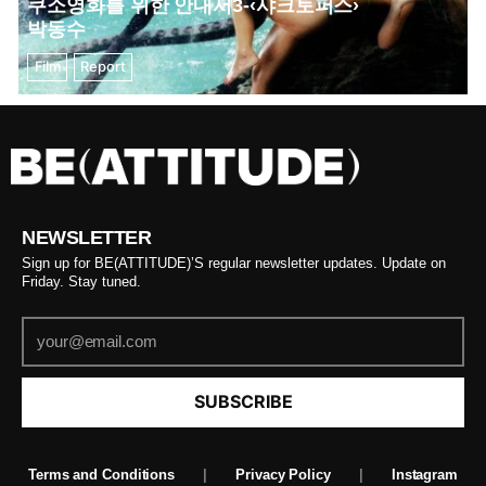
쿠소영화를 위한 안내서3-‹샤크토퍼스›
박동수
Film
Report
NEWSLETTER
Sign up for BE(ATTITUDE)’S regular newsletter updates. Update on
Friday. Stay tuned.
SUBSCRIBE
Terms and Conditions
|
Privacy Policy
|
Instagram