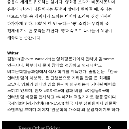
졸음의 세계로 유도하는 일이다. 영화를 보다가 비몽사몽하며
온몸의 긴장이 나른해지는 무방비 상태가 펼쳐질 때, 우리는
비로소 영화 속 캐릭터가 느끼는 미지의 소리에 진정 가까이
다가가게 된다. 10분에 한 번 들리는 ‘쿵’ 소리는 우리의 몸
전체에 기이한 충격을 가한다. 영화 속으로 녹아들어 체험이
체화되는 순간이다.
Writer
김경수(@vivre_wasavie)는 영화평론가이자 인터넷 밈meme
연구자다. 학부에서 문예 창작을 전공하고 연세대학교
비교문학협동과정에서 석사 학위를 취득했다. 졸업논문 「한국
인터넷 밈의 계보학」은 단행본으로 기획될 만큼 큰 화제를
모았다. 영화와 인터넷 밈을 동시에 연구하는데 커다란 매력을
느끼고 있으며, 현재 «코아르»에 영화 비평, «여성동아»에
인터넷 밈 비평을 연재하고 «씨네21» 객원기자로 활동 중이다.
국제영화비평가연맹(FIPRESCI) 한국 지부 정회원이자 인문학
스탠드업 코미디 페이지 ‘인문학적 개소리’의 운영자이기도 하다.