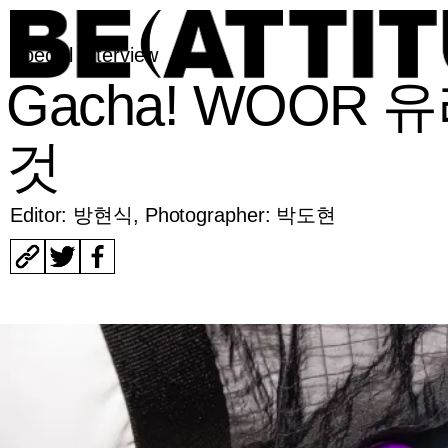
Special Interview
Gacha! WOOR
것
Editor: 방현식
, Photographer: 박도현