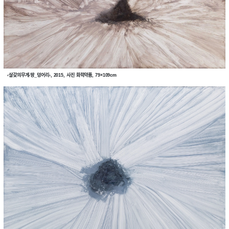
‹살갗의무게-땅_덩어리›, 2015, 사진 화학약품, 79×109cm