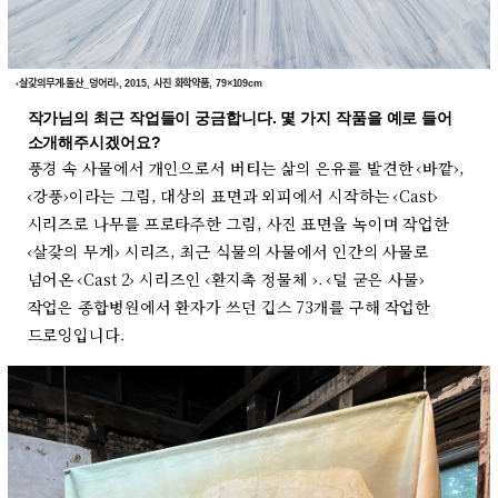
‹살갗의무게-돌산_덩어리›, 2015, 사진 화학약품, 79×109cm
작가님의 최근 작업들이 궁금합니다. 몇 가지 작품을 예로 들어
소개해주시겠어요?
풍경 속 사물에서 개인으로서 버티는 삶의 은유를 발견한 ‹바깥›,
‹강풍›이라는 그림, 대상의 표면과 외피에서 시작하는 ‹Cast›
시리즈로 나무를 프로타주한 그림, 사진 표면을 녹이며 작업한
‹살갗의 무게› 시리즈, 최근 식물의 사물에서 인간의 사물로
넘어온 ‹Cast 2› 시리즈인 ‹환지촉 정물체 ›. ‹덜 굳은 사물›
작업은 종합병원에서 환자가 쓰던 깁스 73개를 구해 작업한
드로잉입니다.