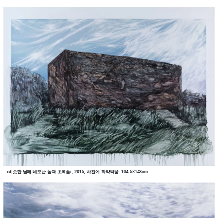
‹비슷한 날에-네모난 돌과 초록풀›, 2015, 사진에 화약약품, 104.5×143cm