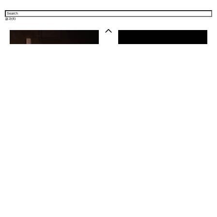
결과(
4
)
샵 방문하기
뉴스레터
인스타그램
소개
Visual Portfolio
Visual Portfolio
다시 쓰는 허구에게
공백을 메우는 서사
최현아
김상하
Art
Exhibition
Art
Exhibition