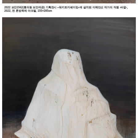
2022 보안1942(통의동 보안여관) 기획전시 «워키토키쉐이킹»에 설치된 이해민선 작가의 작품 ‹바깥›,
2022, 면 혼방목에 아크릴, 155×285cm