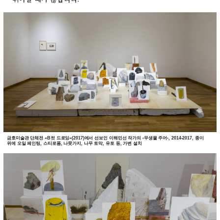
금호미술관 단체전 «B컷 드로잉»(2017)에서 선보인 이해민선 작가의 ‹무생물 주어›, 2014-2017, 종이
위에 오일 페인팅, 스티로폼, 나뭇가지, 나무 토막, 유토 등, 가변 설치