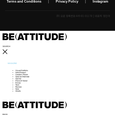
Terms and Conditions
|
Privacy Policy
|
Instagram
(주) 오운 등록번호 449-81-01178 | 대표자: 정진아
SEARCH
MAGAZINE
Visual Portfolio
Artist Project
Creator’s Room
Special Interview
Gacha!
Piece of Seoul
Essay
Toon
Review
Now
Shorts
BACK