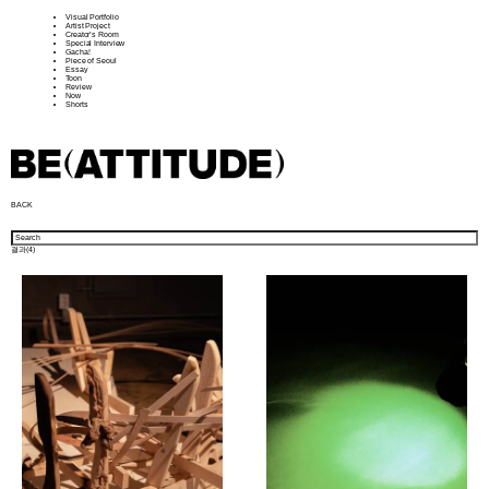
Visual Portfolio
Artist Project
Creator’s Room
Special Interview
Gacha!
Piece of Seoul
Essay
Toon
Review
Now
Shorts
BACK
결과(
4
)