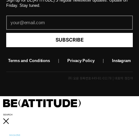
Sign up for BE(ATTITUDE)’S regular newsletter updates. Update on
Friday. Stay tuned.
SUBSCRIBE
Terms and Conditions
|
Privacy Policy
|
Instagram
(주) 오운 등록번호 449-81-01178 | 대표자: 정진아
SEARCH
MAGAZINE