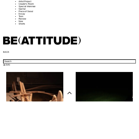
Artist Project
Creator’s Room
Special Interview
Gacha!
Piece of Seoul
Essay
Toon
Review
Now
Shorts
BACK
결과(
4
)
샵 방문하기
뉴스레터
인스타그램