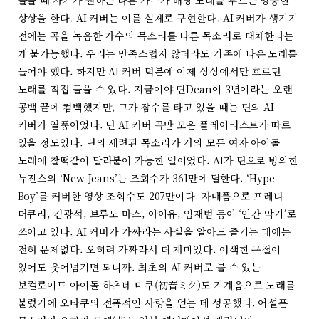
상상을 한다. AI 커버는 이를 실제로 구현한다. AI 커버가 생기기
전에는 곡을 녹음한 가수의 목소리를 다른 목소리로 대체한다는
게 불가능했다. 우리는 만족스럽지 않더라도 기존에 나온 노래를
들어야 했다. 하지만 AI 커버 덕분에 이제 상상에서만 흐르던
노래를 직접 들을 수 있다. 지금이야 딘Dean이 3년이라는 오랜
공백 끝에 컴백했지만, 그가 잠수를 타고 있을 때는 딘의 AI
커버가 열풍이었다. 딘 AI 커버 곡만 모은 플레이리스트가 따로
있을 정도였다. 딘의 세련된 목소리가 거의 모든 여자 아이돌
노래에 찰떡같이 달라붙어 가능한 일이었다. AI가 딘으로 빙의한
뉴진스의 ‘New Jeans’는 조회수가 361만에 달한다. ‘Hype
Boy’를 커버한 영상 조회수도 207만이다. 자매품으로 프레디
머큐리, 김광석, 브루노 마스, 아이유, 임재범 등이 ‘인간 악기’로
쓰이고 있다. AI 커버가 가짜라는 사실을 알아도 즐기는 데에는
전혀 문제없다. 오히려 가짜라서 더 재미있다. 어색한 구절이
있어도 웃어넘기면 되니까. 최초의 AI 커버로 볼 수 있는
보컬로이드 아이돌 하츠네 미쿠(初音ミク)도 기계음으로 노래를
불렀기에 오타쿠의 전폭적인 사랑을 얻는 데 성공했다. 어설픈