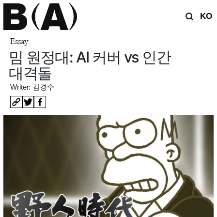
KO
Essay
밈 원정대: AI 커버 vs 인간
대격돌
Writer: 김경수