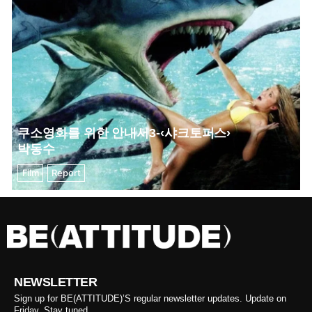
쿠소영화를 위한 안내서3-‹샤크토퍼스›
박동수
Film
Report
NEWSLETTER
Sign up for BE(ATTITUDE)’S regular newsletter updates. Update on
Friday. Stay tuned.