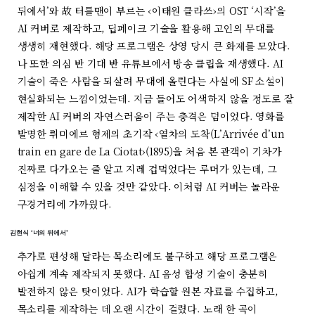
뒤에서’와 故 터틀맨이 부르는 ‹이태원 클라쓰›의 OST ‘시작’을
AI 커버로 제작하고, 딥페이크 기술을 활용해 고인의 무대를
생생히 재현했다. 해당 프로그램은 상영 당시 큰 화제를 모았다.
나 또한 의심 반 기대 반 유튜브에서 방송 클립을 재생했다. AI
기술이 죽은 사람을 되살려 무대에 올린다는 사실에 SF 소설이
현실화되는 느낌이었는데. 지금 들어도 어색하지 않을 정도로 잘
제작한 AI 커버의 자연스러움이 주는 충격은 덤이었다. 영화를
발명한 뤼미에르 형제의 초기작 ‹열차의 도착(L’Arrivée d’un
train en gare de La Ciotat›(1895)을 처음 본 관객이 기차가
진짜로 다가오는 줄 알고 지레 겁먹었다는 루머가 있는데, 그
심정을 이해할 수 있을 것만 같았다. 이처럼 AI 커버는 놀라운
구경거리에 가까웠다.
김현식 ‘너의 뒤에서’
추가로 편성해 달라는 목소리에도 불구하고 해당 프로그램은
아쉽게 계속 제작되지 못했다. AI 음성 합성 기술이 충분히
발전하지 않은 탓이었다. AI가 학습할 원본 자료를 수집하고,
목소리를 제작하는 데 오랜 시간이 걸렸다. 노래 한 곡이