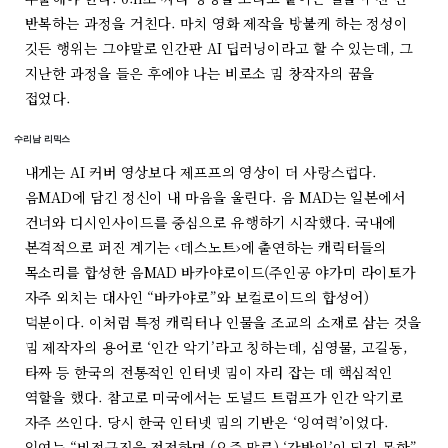
반복하는 과정을 거친다. 마치 영화 제작을 방불케 하는 정성이
깃든 행위는 그야말로 인간판 AI 딥러닝이라고 할 수 있는데, 그
지난한 과정을 들은 후에야 나는 비로소 밈 창작자의 꿈을
접었다.
수리남 리믹스
내게는 AI 커버 영상보다 제프프의 영상이 더 사랑스럽다.
음MAD에 담긴 정신이 내 마음을 울린다. 음 MAD는 일본에서
건너와 디시인사이드를 중심으로 유행하기 시작했다. 국내에
본격적으로 퍼진 계기는 ‹데스노트›에 출연하는 캐릭터들의
목소리를 합성한 음MAD 바카야로이드(주인공 야가미 라이토가
자주 외치는 대사인 “바카야로”와 보컬로이드의 합성어)
덕분이다. 이처럼 특정 캐릭터나 인물을 조교의 소재로 삼는 것을
밈 제작자의 용어로 ‘인간 악기’라고 칭하는데, 심영물, 고길동,
타짜 등 한국의 전통적인 인터넷 밈이 자리 잡는 데 핵심적인
역할을 했다. 참고로 미국에서는 도널드 트럼프가 인간 악기로
자주 쓰인다. 당시 한국 인터넷 밈의 기반은 ‘잉여력’이었다.
잉여는 “비정규직을 전전하며 (요즘 말로) ‘갓반인’이 되지 못한”