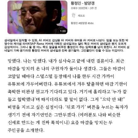
섬네일에서 짐작할 수 있듯, AI 커버도 감상용 AI 커버와 유머용 AI 커버로 나뉜다. 밈을 보는 듯한 박
명수와 케이셉 라마K$AP Rama 커버에 더해진 섬네일과는 달리 혁오 커버의 섬네일은 왠지 모르게
감성적이다. 그러나 둘 중 어느 쪽도 얼굴을 찌푸린 황정민이 주는 임팩트를 넘지 못한다. AI 커버의 섬
네일이 가짜 광기라면 황정민 커버의 섬네일은 진짜 광기랄까. 고인물만이 만들 수 있는 미감이다.
망했다. 나는 망했다. 내가 심사숙고 끝에 내린 결론이다. 최근
마감을 망치러 온 나의 구원자가 둘이나 생겼다. 그들은 마감이
코앞일 때마다 스멀스멀 등장해서 나를 한두 시간 가까이
유튜브에 가두어버린다. 유튜브에서 겨우 탈출하면 마감 기한이
촉박한 미완성 원고가 기다리고 있다. 거기에 홀리라고 ‘누가 칼
들고 협박했냐’며 따지더라도 할 말이 없다. 그저 “으악 안 돼!”
비명을 지르고 싶은 심정이다. ‘뒤로 가기’ 버튼을 누르는 독자가
생기기 전에 자기연민은 그만두겠다. (여러분도 나와 비슷한
신세로 만드는 게 진짜 목적이니) 요즘 마감을 망치는 두
주인공을 소개한다.