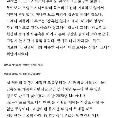
괜찮았다. 크리스마스에 틀어도 괜찮을 정도로 감미로웠다.
무엇보다 프랭크 시나트라의 목소리가 전혀 어색하지 않아서
어안이 벙벙했다. 하나만 보고 마감에 집중할 계획이었으나,
프레디 머큐리가 부르는 ‘잔혹한 천사의 테제’ AI 커버 영상이
추천 영상으로 떴다. 아스카 랑그레이 얼굴에 프레디 머큐리를
합성한 섬네일의 유혹을 이기지 못해 영상을 클릭하고야 말았다.
그렇게 한 시간이 훌쩍 흘렀다. 끝내고 나니 자괴감이 들고
괴로웠다. 댓글에 나와 비슷한 사람이 제법 보이는 상황이 그나마
위안거리였다.
프랭크 시나트라 ‘잔혹한 천사의 테제’
프레디 머큐리 ‘잔혹한 천사의 테제’
AI 커버의 유행은 재작년 즈음부터다. AI 커버를 제작하는 툴이
급속도로 대중화되면서 조금만 검색하면 누구나 할 수 있을
정도로 난도가 낮아졌다. 지난 2020년 Mnet에서
‹AI음악프로젝트 다시 한번›을 기획할 때에는 상상조차 할 수
없던 풍경이다. 고인이 된 뮤지션 두 명의 무대를 AI로
재현한다는 목적 아래, 故 김현식이 부르는 박진영의 ‘너의