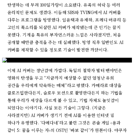
탄생하는 데 무려 100일가량이 소요됐다. 유족의 허락 등 여러
윤리적인 문제도 생겼다. 이듬해 SBS와 TVING에서 AI 커버를
다루는 프로그램을 방영했다. 임윤택과 유재하, 프레디 머큐리 등
고인의 목소리를 되살린 AI 커버가 제작됐는데 큰 인기는 끌지
못했다. 기계음 특유의 부자연스러운 느낌은 사라졌지만, 처음
공개할 때만큼 충격을 주는 데 실패했다. 방영 직후 일반인도 AI
커버를 제작할 수 있을 정도로 기술이 발전한 까닭이다.
이제 AI 커버는 장난감에 가깝다. 독일의 철학자 발터 벤야민은
영화의 탄생을 두고 “지금까지 예상할 수 없던 엄청난 유희
공간을 우리에게 약속하는 매체”라고 평했다. 카메라로 대상을
클로즈업한다든지, 슬로우 모션으로 촬영한다든지 하는 기법을
통해 우리가 세상을 다르게 볼 수 있고, 기법 자체도 놀잇감이
되었다는 이야기다. 사실 모든 기술이 그렇다. (지금은
사라졌지만) AI 커버가 생기기 전에 AI를 이용한 인터넷 밈
하나가 유행했다. ‘다메다네’라고 불린 그것은 콘솔 게임 ‹용과
같이 5: 꿈을 이루는 자›의 OST인 ‘바보 같이’가 원본이다. 야쿠자