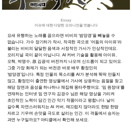
Essay
이슈에 대한 다양한 오피니언을 엿봅니다
요새 유행하는 노래를 꼽으라면 비비의 ‘밤양갱’을 빼놓을 수
없습니다. 가수 장기하가 작사, 작곡한 곡으로 ‘어둠의 아이유’라
불리는 비비의 달달한 음색과 서정적인 가사가 인상적인데요.
오리지널 곡이 끝이 아닙니다. AI 커버 기술을 활용해 아이유,
오혁, 박명수, 故 김광석 버전까지 나오며 신드롬이 되고 있어요.
그중 가장 화제가 되는 버전은 바로 배우 황정민의
‘밤양갱’입니다. 특정 인물의 목소리를 AI가 분석해 뚝딱 만들지
않고, 황정민이 출연한 영상물에서 가사에 상응하는 음절을 찾고
해당 장면과 음성을 하나하나 채집해 몽타주했어요. ‘밈 원정대’를
연재하는 인터넷 밈 연구자 김경수 님은 해당 영상을 가리켜
초인적인 노력이 담긴 인간 악기 작품이라고 평합니다. 날이
갈수록 자연스러워지는 AI 커버, 매끄럽지 않더라도 한땀 한땀
자르고 기우며 손맛을 극도로 살리는 인간. 이 격돌에서 승자는
과연 누구일까요? 아티클에서 확인해 보세요.