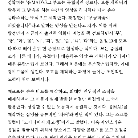
정확히는 ‘음MAD’라고 부르는 독립적인 장르다. 보통 캐릭터의
발음과 그 발음을 하는 순간의 영상을 하나하나 따서 손수
몽타주하는 방식으로 제작한다. 황정민이 “무궁화꽃이
피었습니다”라고 말하는 영상을 만든다고 치자. 이를 위해
황정민이 지금까지 출연한 영화나 예능을 쭉 검토하면서 ‘무’,
‘궁’, ‘화’, ‘꽃’, ‘이’, ‘피’, ‘었’, ‘습’, ‘니’, ‘다’라는 음절 10개 모두
다 따로 떼어낸 뒤 한 문장으로 합성하는 식이다. 모든 음절의
조가 다른 데다가, 음절마다 대응하는 영상 속 캐릭터가 달라지니
매우 혼란스럽게 보인다. 그래서 처음에는 우스꽝스럽지만, 이내
경이로움이 생긴다. 조교를 제작하는 과정에 들이는 초인적인
노력이 훤히 보여서다.
제프프는 손수 비트를 제작하고, 최대한 인위적인 조작을
배제하면서 그 인물이 실제 발화한 어절만 편집해서 노래에
활용한다. 상상할 수 없는 노동력이 동원되는 것이다. 음MAD를
제작하는 심영물 유튜버인 ‘차커’와 만난 적이 있다. 그는 조교를
일컬어 “노가다이자 개고생”이라고 말했다. 더욱 자연스러운
음절을 발굴하기 위해서 평소에도 다양한 콘텐츠를 보고 음절을
추출해야 한다. 0.n초 짜리 영상을 오리고 붙이는 일을 수천 번