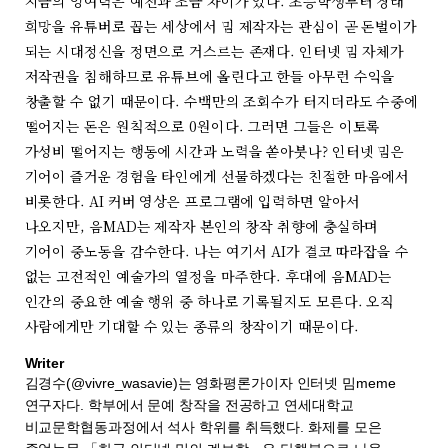
지금의 잉여력은 예전과 조금 차이가 있다. 초등학생부터 장래
희망을 유튜버로 꼽는 세상에서 밈 제작자는 관심이 곧 돈벌이가
되는 시대정신을 정면으로 거스르는 존재다. 인터넷 밈 자체가
저작권을 침해하므로 유튜브에 올린다고 한들 아무런 수익을
창출할 수 없기 때문이다. 수백만의 조회수가 터지더라도 수중에
떨어지는 돈은 원칙적으로 0원이다. 그러면 그들은 이토록
가성비 떨어지는 행동에 시간과 노력을 쏟아붓나? 인터넷 밈은
기어이 즐거운 경험을 타인에게 선물하겠다는 친절한 마음에서
비롯한다. AI 커버 영상은 프로그램에 입력하면 알아서
나오지만, 음MAD는 제작자 본인의 창작 취향에 충실하며
기어이 중노동을 감수한다. 나는 여기서 AI가 결코 따라잡을 수
없는 고전적인 예술가의 열정을 마주한다. 후대에 음MAD는
인간의 중요한 예술 행위 중 하나로 기록될지도 모른다. 오직
사람에게만 기대할 수 있는 종류의 창작이기 때문이다.
Writer
김경수(@vivre_wasavie)는 영화평론가이자 인터넷 밈meme
연구자다. 학부에서 문예 창작을 전공하고 연세대학교
비교문학협동과정에서 석사 학위를 취득했다. 화제를 모은