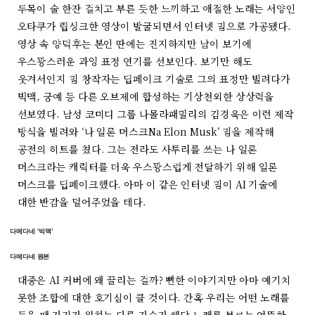
두목이 술 한잔 걸치고 부른 듯한 느끼하고 애절한 노래는 서양인
오타쿠가 립싱크한 영상이 발굴되면서 인터넷 밈으로 가공됐다.
영상 속 양덕후는 본인 딴에는 진지하지만 남이 보기에
우스꽝스러운 과잉 표정 연기를 선보인다. 보기만 해도
웃겨서인지 밈 창작자는 딥페이크 기술로 그의 표정만 빌려다가
빅맥, 궁예 등 다른 오브제에 합성하는 기상천외한 상상력을
선보였다. 남성 코미디 그룹 나몰라패밀리의 김경욱은 이런 제작
방식을 빌려와 ‘나 일론 머스크Na Elon Musk’ 밈을 제작해
공전의 히트를 쳤다. 그는 전라도 사투리를 쓰는 나 일론
머스크라는 캐릭터를 더욱 우스꽝스럽게 전달하기 위해 일론
머스크를 딥페이크했다. 아마 이 같은 인터넷 밈이 AI 기술에
대한 반감을 덜어주었을 테다.
다메다네 ‘빅맥’
다메다네 원본
대중은 AI 커버에 왜 끌리는 걸까? 뻔한 이야기지만 아마 예기치
못한 조합에 대한 호기심이 클 것이다. 간혹 우리는 어떤 노래를
들을 때 자기가 원하는 다른 가수가 해당 노래를 부르는 엉뚱한