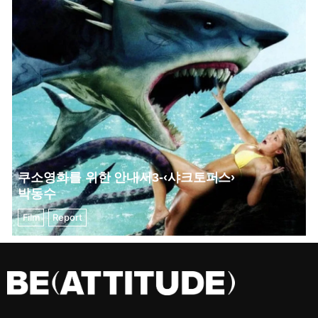
쿠소영화를 위한 안내서3-‹샤크토퍼스›
박동수
Film
Report