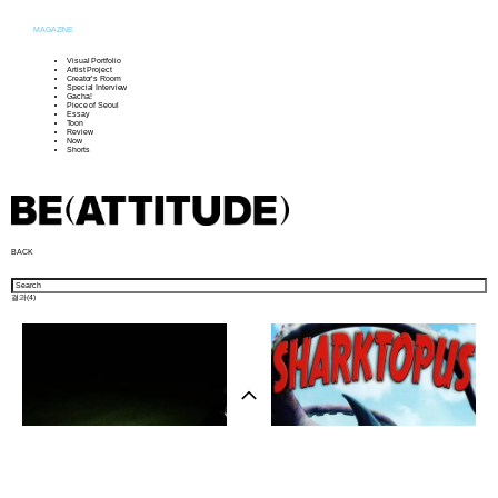
MAGAZINE
Visual Portfolio
Artist Project
Creator’s Room
Special Interview
Gacha!
Piece of Seoul
Essay
Toon
Review
Now
Shorts
BACK
결과(
4
)
샵 방문하기