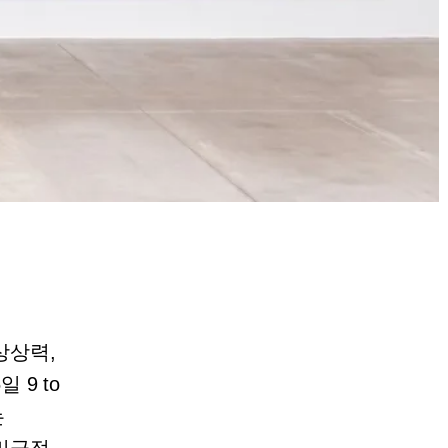
상상력,
9 to
는
비극적