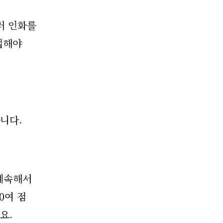
러 인화를
업해야
니다.
 계속해서
0여 점
요.