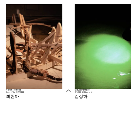
Visual Portfolio
Visual Portfolio
다시 쓰는 허구에게
공백을 메우는 서사
최현아
김상하
Art
Exhibition
Art
Exhibition
샵 방문하기
뉴스레터
인스타그램