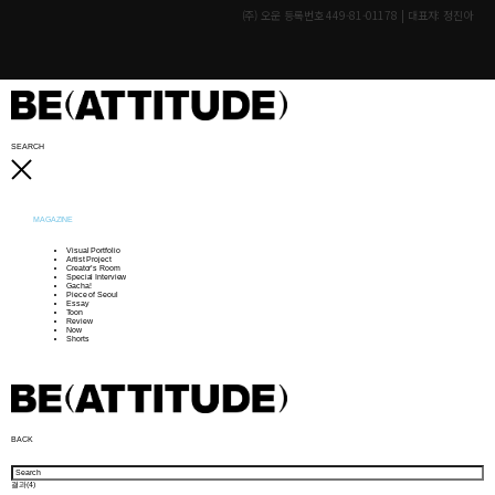
(주) 오운 등록번호 449-81-01178 | 대표자: 정진아
SEARCH
MAGAZINE
Visual Portfolio
Artist Project
Creator’s Room
Special Interview
Gacha!
Piece of Seoul
Essay
Toon
Review
Now
Shorts
BACK
결과(
4
)