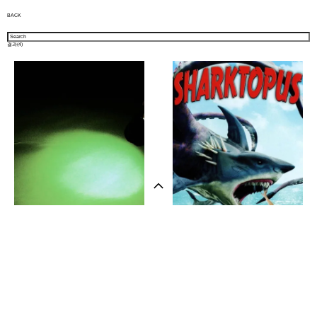
BACK
결과(
4
)
샵 방문하기
뉴스레터
Visual Portfolio
Essay
공백을 메우는 서사
쿠소영화를 위한 안내서3-‹샤크토퍼스›
김상하
박동수
인스타그램
Art
Exhibition
Film
Report
소개