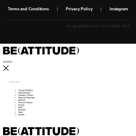
Terms and Conditions
|
Privacy Policy
|
Instagram
(주) 오운 등록번호 449-81-01178 | 대표자: 정진아
SEARCH
MAGAZINE
Visual Portfolio
Artist Project
Creator’s Room
Special Interview
Gacha!
Piece of Seoul
Essay
Toon
Review
Now
Shorts