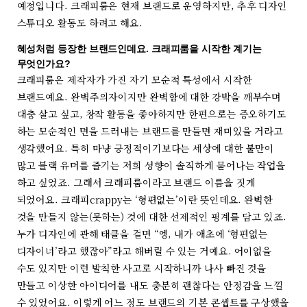
예정입니다. 크래피룸은 현재 브랜드로 운영하지만, 추후 디자인
스튜디오 활동도 하려고 해요.
혜성처럼 등장한 브랜드인데요. 크래피룸을 시작한 계기는
무엇인가요?
크래피룸은 제작자가 가진 자기 모순적 특성에서 시작한
브랜드예요. 완벽주의자이지만 완벽함에 대한 강박을 깨부수며
대충 살고 싶고, 창작 활동을 좋아하지만 한편으로는 증오하기도
하는 모순적인 면을 드러내는 브랜드를 만들면 재미있을 거라고
생각했어요. 특히 마냥 긍정적이기보다는 세상에 대한 불만이
많고 블랙 유머를 즐기는 저희 성향이 솔직하게 묻어나는 작업을
하고 싶었죠. 그래서 크래피룸이라고 브랜드 이름을 짓게
되었어요. 크래피crappy는 ‘형편없는’이란 뜻인데요. 완벽한
것을 만들지 않는(못하는) 것에 대한 선제적인 핑계를 담고 있죠.
누가 디자인에 관해 태클을 걸면 “엥, 내가 애초에 ‘형편없는
디자이너’라고 했잖아”라고 해버릴 수 있는 거예요. 어이없을
수도 있지만 이런 발칙한 사고로 시작하니까 나사 빠진 것을
만들고 이상한 아이디어를 내도 충분히 괜찮다는 안정감을 느낄
수 있었어요. 이렇게 어느 정도 브랜드의 기본 콘셉트를 구상했을