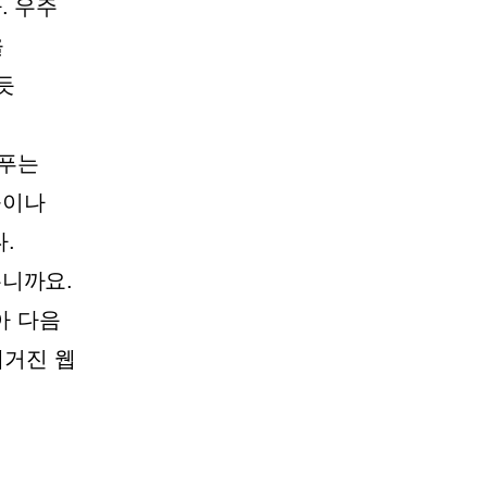
. 우주
을
듯
부푸는
돌이나
.
우니까요.
아 다음
매거진 웹