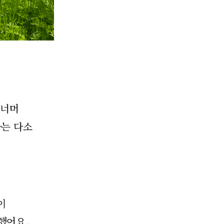
 너머
라는 다소
이
했어요.