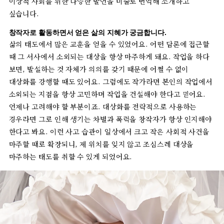
이상적
사회를
위한
다양한
발언을
미술로
번역해
소개하고
싶습니다
.
창작자로
활동하면서
얻은
삶의
지혜가
궁금합니다
.
삶의
태도에서
많은
교훈을
얻을
수
있었어요
.
어떤
담론에
접근할
때
그
서사에서
소외되는
대상을
항상
마주하게
돼요
.
작업을
하다
보면
,
발설하는
것
자체가
의의를
갖기
때문에
어쩔
수
없이
대상화를
강행할
때도
있어요
.
그럼에도
작가라면
본인의
작업에서
소외되는
지점을
항상
고민하며
작업을
건설해야
한다고
믿어요
.
언제나
고려해야
할
부분이죠
.
대상화를
전략적으로
사용하는
경우라면
그로
인해
생기는
차별과
폭력을
창작자가
항상
인지해야
한다고
봐요
.
이런
사고
습관이
일상에서
크고
작은
사회적
사건을
마주할
때로
확장되니
,
제
위치를
잊지
않고
조심스레
대상을
마주하는
태도를
취할
수
있게
되었어요
.