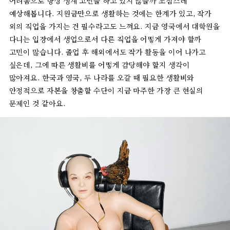
어려움으로
항상
생계
고민을
하고
있지
않을까
조심스레
예상해봅니다
.
지원금만으로
생활하는
것에는
한계가
있고
,
작가
외의
직업을
가지는
건
필수라고도
느껴요
.
지금
영국에서
대학원을
다니는
입장에서
생업으로서
다른
직업을
어떻게
가져야
할까
고민이
많습니다
.
졸업
후
해외에서도
작가
활동을
이어
나가고
싶은데
,
그에
따른
생활비를
어떻게
감당해야
할지
생각이
많아져요
.
한국과
영국
,
두
나라를
오갈
때
필요한
생활비와
안정적으로
자본을
창출할
수단이
지금
마주한
가장
큰
현실의
문제인
것
같아요
.