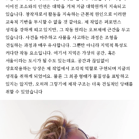
이어진
조소와의
인연은
대학을
거쳐
지금
대학원까지
지속되고
있습니다
.
창작자로서
활동을
지속하는
근본적
원인으로
이러한
교육적
기반을
무시할
수
없을
것
같아요
.
제
작업은
퍼포먼스
성격을
강하게
띠고
있지만
,
그
작동
원리는
오브제에
근간을
두고
있습니다
.
사건을
마주하고
사물을
사고하는
과정은
조형을
건설하는
과정과
매우
유사합니다
.
그뿐만
아니라
지역적
특성도
커다란
작동
요소입니다
.
여기서
지역은
가상의
공간
,
혹은
서울이라는
도시가
될
수도
있는데요
.
공간과
끊임없이
상호작용하는
양상은
제
작업에서
조각적
역할로
구현되며
지금의
성격을
취하게
되었어요
.
물론
그
최종
형태가
물질성을
표방하고
있지는
않지만
,
오히려
그렇기에
제작
구조는
더욱
건설적인
양태를
취할
수
있었습니다