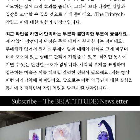
시도하는
삶에
소격
효과를
줍니다
.
그래서
보다
다양한
상황과
입장을
조망할
수
있을
것으로
기대
중이에요
. ‹The Triptych›
작업도
이에
대한
실험의
연장선입니다
.
최근
작업을
하면서
만족하는
부분과
불만족한
부분이
궁금해요
.
제
작업의
장점이자
단점은
주된
매체가
부재한다는
점이에요
.
주매체가
없어서
원하는
주제에
맞춰
매체와
형식을
크게
바꾸며
더욱
호소력
있는
형태로
관객에
가닿을
수
있죠
.
하지만
동시에
기댈
수
있는
단단한
구조가
없답니다
.
시각적
부재를
표방하며
접근하는
미술은
이를
대체할
강력한
전략이
필요해요
.
저는
항상
이런
자가당착에
빠져있어요
.
앞으로는
이런
양극단에
대한
실험을
동시에
진행하면서
작업
역량을
발전시킬
생각입니다
.