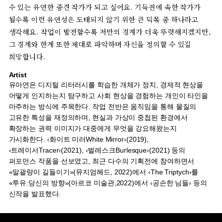
수
있는
유연한
중견
작가가
되고
싶어요
.
기득권에
속한
작가가
될수록
이런
유연성은
도태되지
않기
위한
큰
덕목
중
하나라고
생각해요
.
작업이
발전할수록
저만의
경계가
더욱
뚜렷해지겠지만
,
그
경계와
한계
또한
제대로
파악하며
자신을
정의할
수
있길
희망합니다
.
Artist
유아연은
디지털
리터러시를
학습한
개체가
정치
,
경제적
현상을
어떻게
인지하는지
탐구하고
사회
현상을
경험하는
개인이
타인을
마주하는
방식에
주목한다
.
작업
전반은
움직임을
통해
물질의
고유한
특성을
재정의하며
,
현실과
가상이
중첩된
환경에서
확장하는
권력
이미지가
대중에게
무엇을
강요해왔는지
가시화한다
. ‹
화이트
미러
White Mirror›(2019),
‹
트레이서
Tracer›(2021), ‹
벌레스크
Burlesque›(2021)
등의
퍼포먼스
작품을
선보였고
,
최근
다수의
기획전에
참여하면서
«
말괄량이
길들이기
»(
뮤지엄헤드
, 2022)
에서
‹The Triptych›
를
«
투유
:
당신의
방향
»(
아르코
미술관
,2022)
에서
‹
공손한
님들
›
등의
신작을
발표했다
.