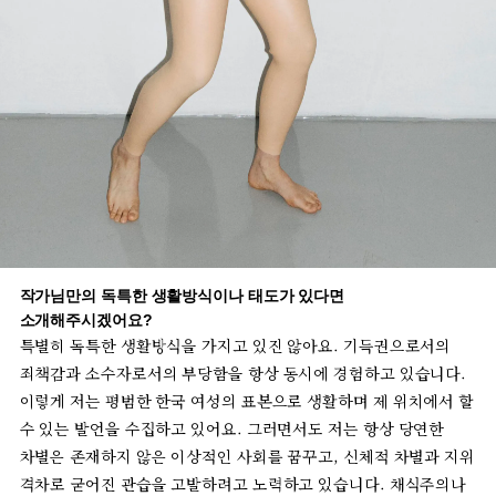
작가님만의
독특한
생활방식이나
태도가
있다면
소개해주시겠어요
?
특별히
독특한
생활방식을
가지고
있진
않아요
.
기득권으로서의
죄책감과
소수자로서의
부당함을
항상
동시에
경험하고
있습니다
.
이렇게
저는
평범한
한국
여성의
표본으로
생활하며
제
위치에서
할
수
있는
발언을
수집하고
있어요
.
그러면서도
저는
항상
당연한
차별은
존재하지
않은
이상적인
사회를
꿈꾸고
,
신체적
차별과
지위
격차로
굳어진
관습을
고발하려고
노력하고
있습니다
.
채식주의나