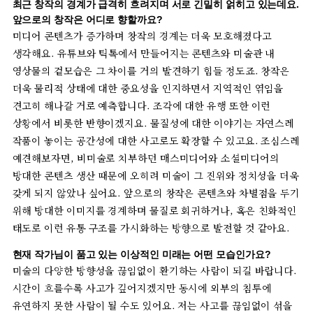
최근
창작의
경계가
급격히
흐려지며
서로
긴밀히
얽히고
있는데요
.
앞으로의
창작은
어디로
향할까요
?
미디어
콘텐츠가
증가하며
창작의
경계는
더욱
모호해졌다고
생각해요
.
유튜브와
틱톡에서
만들어지는
콘텐츠와
미술관
내
영상물의
겉모습은
그
차이를
거의
발견하기
힘들
정도죠
.
창작은
더욱
물리적
상태에
대한
중요성을
인지하면서
지역적인
엮임을
견고히
해나갈
거로
예측합니다
.
조각에
대한
유행
또한
이런
상황에서
비롯한
반향이겠지요
.
물질성에
대한
이야기는
자연스레
작품이
놓이는
공간성에
대한
사고로도
확장할
수
있고요
.
조심스레
예견해보자면
,
비미술로
치부하던
매스미디어와
소셜미디어의
방대한
콘텐츠
생산
때문에
오히려
미술이
그
진위와
정치성을
더욱
갖게
되지
않았나
싶어요
.
앞으로의
창작은
콘텐츠와
차별점을
두기
위해
방대한
이미지를
경계하며
물질로
회귀하거나
,
혹은
친화적인
태도로
이런
유통
구조를
가시화하는
방향으로
발전할
것
같아요
.
현재
작가님이
품고
있는
이상적인
미래는
어떤
모습인가요
?
미술의
다양한
방향성을
끊임없이
환기하는
사람이
되길
바랍니다
.
시간이
흐를수록
사고가
깊어지겠지만
동시에
외부의
침투에
유연하지
못한
사람이
될
수도
있어요
.
저는
사고를
끊임없이
섞을