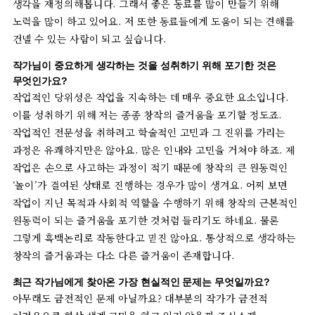
생각을
재정의해봅니다
.
그래서
좋은
동료를
많이
만들기
위해
노력을
많이
하고
있어요
.
저
또한
동료들에게
도움이
되는
견해를
건넬
수
있는
사람이
되고
싶습니다
.
작가님이
중요하게
생각하는
것을
성취하기
위해
포기한
것은
무엇인가요
?
작업적인
당위성은
작업을
지속하는
데
매우
중요한
요소입니다
.
이를
성취하기
위해
저는
종종
창작의
즐거움을
포기할
정도죠
.
작업적인
전문성을
취하려고
학술적인
고민과
그
진위를
가리는
과정은
유쾌하지만은
않아요
.
많은
인내와
고민을
거쳐야
하죠
.
제
작업은
손으로
사고하는
과정이
적기
때문에
창작의
큰
원동력인
‘
놀이
’
가
결여된
상태로
진행하는
경우가
많이
생겨요
.
어찌
보면
작업이
지닌
목적과
사회적
역할을
수행하기
위해
창작의
근본적인
원동력이
되는
즐거움을
포기한
것처럼
들리기도
하네요
.
물론
그렇게
흑백논리로
작동한다고
믿진
않아요
.
통상적으로
생각하는
창작의
즐거움과는
다소
다른
즐거움이
존재합니다
.
최근
작가님에게
찾아온
가장
현실적인
문제는
무엇일까요
?
아무래도
금전적인
문제
아닐까요
?
대부분의
작가가
금전적