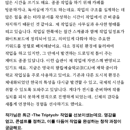
많은
시간을
쓰기도
해요
.
종종
작업을
하기
위해
카페를
방문하거나
,
독서실에
가기도
하는데요
.
작업의
구조를
설계하는
데
많은
힘을
쏟는
터라
문서를
작성하는
시간이
작업에서
큰
비중을
차지하기
때문인
것
같아요
.
제
작업실은
사무실과
유사한
형태를
띠고
있습니다
.
작업실
한쪽에는
월간
스케줄과
함께
작업
일정표가
화이트보드에
정리되어
있고
,
의미있게
다뤄야
하는
주요한
키워드를
정렬로
배치해놨어요
.
다소
경직된
환경에
둘러싸여
작업을
하고
있지만
,
그
안에서
발견하는
드로잉적
틈이
주는
재미도
종종
있답니다
.
이런
습관이
제
작업에
자연스레
반영되고
있기도
해요
.
지금은
영국의
왕립예술학교
(RCA)
에
재학
중이라
학교
작업실을
주로
사용하고
있어요
.
기존과
다른
도시적
환경은
체내화되었던
한국의
특성을
다시금
발견할
수
있고
,
국제적
시선을
취할
수
있도록
도와주고
있답니다
.
게다가
전시를
준비하며
작품
설치를
피치
못하게
원격으로
진행하게
되었는데
,
신체의
감각을
새롭게
연장하는
경험을
선사하기도
했어요
.
작가님은
최근
‹The Triptych›
작업을
선보이셨는데요
.
영감을
얻고
,
콘셉트를
정하고
,
이를
다듬어
작업을
완성하는
창작
과정이
궁금해요
.