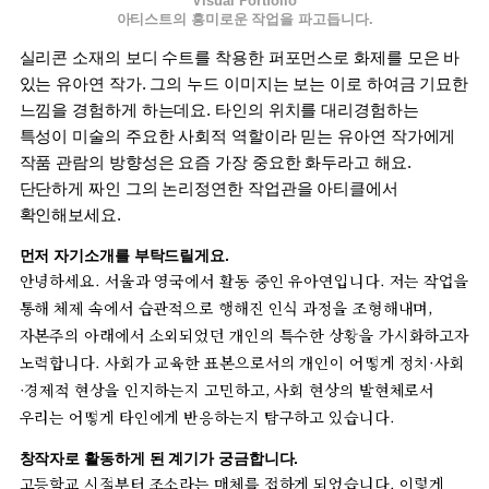
Visual Portfolio
아티스트의 흥미로운 작업을 파고듭니다.
실리콘
소재의
보디
수트를
착용한
퍼포먼스로
화제를
모은
바
있는
유아연
작가
.
그의
누드
이미지는
보는
이로
하여금
기묘한
느낌을
경험하게
하는데요
.
타인의
위치를
대리경험하는
특성이
미술의
주요한
사회적
역할이라
믿는
유아연
작가에게
작품
관람의
방향성은
요즘
가장
중요한
화두라고
해요
.
단단하게
짜인
그의
논리정연한
작업관을
아티클에서
확인해보세요
.
먼저
자기소개를
부탁드릴게요
.
안녕하세요
.
서울과
영국에서
활동
중인
유아연입니다
.
저는
작업을
통해
체제
속에서
습관적으로
행해진
인식
과정을
조형해내며
,
자본주의
아래에서
소외되었던
개인의
특수한
상황을
가시화하고자
노력합니다
.
사회가
교육한
표본으로서의
개인이
어떻게
정치
·
사회
·
경제적
현상을
인지하는지
고민하고
,
사회
현상의
발현체로서
우리는
어떻게
타인에게
반응하는지
탐구하고
있습니다
.
창작자로
활동하게
된
계기가
궁금합니다
.
고등학교
시절부터
조소라는
매체를
접하게
되었습니다
.
이렇게