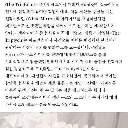
‹The Triptych›
는
뮤지엄헤드에서
개최한
«
말괄량이
길들이기
»
전시에
신작으로
참여한
작업이에요
.
처음
제안을
주셨을
때는
전작이었던
‹White Mirror›
의
아카이브를
요청하셨지만
,
퍼포먼스로
진행했던
작업을
아카이브로
전시하는
게
적합하지
않다고
생각되어
최종
형식을
바꾸게
되었죠
.
새롭게
작업한
‹The
Triptych›
는
퍼포먼스에서
사진으로
매체를
변경하며
관객에게
관람하는
시선의
위치를
변화하도록
요구합니다
. ‹White
Mirror›
가
누드
이미지를
전면에
내세운
퍼포먼스를
통해
무의식적으로
답습했던
인터넷에서의
이미지
소비
습관을
관객에게
직접
경험하도록
도왔다면
, ‹The Triptych›
는
이와는
대조적이에요
.
패션잡지
사진을
표방하면서
,
종교화에서
쓰이는
삼단화
형식을
취해
소비재로
유통되는
개인의
신체가
이미지를
마주한
관객
자신이
될
수
있다는
점을
재고하도록
합니다
.
플랫폼이
조성해온
이미지
생산
구조와
그
소비의
수혜자에
대해
다시금
고민해보는
틈을
만들고
싶었어요
.