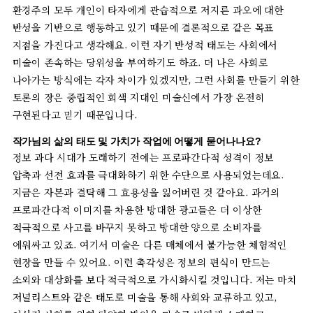
환경주의
모두
개인이
타자에게
관습적으로
저지른
과오에
대한
반성을
기반으로
행동하고
있기
때문에
결론적으로
같은
목표
지점을
가진다고
생각해요
.
이런
자기
반성적
태도는
사회에서
미술이
존속하는
당위성을
부여하기도
하죠
.
더
나은
사회로
나아가는
방식에는
각자
차이가
있겠지만
,
그런
사회를
만들기
위한
토론의
장은
중립적인
회색
지대인
미술신에서
가장
온전히
구현된다고
믿기
때문입니다
.
작가님의
삶의
태도
및
가치가
작업에
어떻게
묻어나나요
?
정보
과다
시대가
도래하기
전에는
프로파간다적
성격이
정보
압축과
선전
효과를
극대화하기
위한
수단으로
사용되었는데요
.
지금은
자본과
결탁해
그
효용성을
잃어버린
것
같아요
.
과거의
프로파간다적
이미지를
차용한
방대한
광고들은
더
이상한
적극적으로
사고를
바꾸지
못하고
방대한
양으로
소비자를
에워싸고
있죠
.
여기서
미술은
다른
매체에서
불가능한
체험적인
현장을
만들
수
있어요
.
이런
촉각성은
정보의
편식이
만드는
소외와
대상화를
보다
적극적으로
가시화시킬
것입니다
.
저는
마치
저널리스트와
같은
태도로
미술을
통해
사회와
교류하고
있고
,