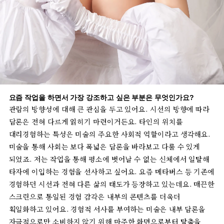
요즘
작업을
하면서
가장
강조하고
싶은
부분은
무엇인가요
?
관람의
방향성에
대해
큰
관심을
두고
있어요
.
시선의
방향에
따라
담론은
전혀
다르게
읽히기
마련이거든요
.
타인의
위치를
대리경험하는
특성은
미술의
주요한
사회적
역할이라고
생각해요
.
미술을
통해
사회는
보다
폭넓은
담론을
바라보고
다룰
수
있게
되었죠
.
저는
작업을
통해
평소에
벗어날
수
없는
신체에서
일탈해
타자에
이입하는
경험을
선사하고
싶어요
.
요즘
메타버스
등
기존에
경험하던
시선과
전혀
다른
삶의
태도가
등장하고
있는데요
.
매끈한
스크린으로
통일된
경험
감각은
내부의
콘텐츠를
더욱더
획일화하고
있어요
.
경험적
서사를
부여하는
미술은
내부
담론을
자극적으로만
소비하지
않기
위해
마주한
화면으로부터
탈출을