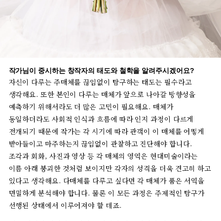
작가님이
중시하는
창작자의
태도와
철학을
알려주시겠어요
?
자신이
다루는
주매체를
끊임없이
탐구하는
태도는
필수라고
생각해요
.
또한
본인이
다루는
매체가
앞으로
나아갈
방향성을
예측하기
위해서라도
더
많은
고민이
필요해요
.
매체가
동일하더라도
사회적
인식과
흐름에
따라
인지
과정이
다르게
전개되기
때문에
작가는
각
시기에
따라
관객이
이
매체를
어떻게
받아들이고
마주하는지
끊임없이
관찰하고
진단해야
합니다
.
조각과
회화
,
사진과
영상
등
각
매체의
영역은
현대미술이라는
이름
아래
붕괴한
것처럼
보이지만
각자의
성격을
더욱
견고히
하고
있다고
생각해요
.
다매체를
다루고
싶다면
각
매체가
품은
서역을
면밀하게
분석해야
합니다
.
물론
이
모든
과정은
주제적인
탐구가
선행된
상태에서
이루어져야
할
테죠
.