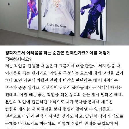
창작자로서
어려움을
겪는
순간은
언제인가요
?
이를
어떻게
극복하시나요
?
저는
작업을
진행할
때
옳은지
그른지에
대한
판단이
서지
않을
때
어려움을
겪는
편이에요
.
작업을
구성하는
요소에
대해
고민을
많이
하다
보면
기존에
취했던
전략과
미감을
판단하는
데
어려워지는
경우가
종종
생기죠
.
객관적인
진단이
불가능해지는
상태에
빠지는
건데요
.
이럴
때는
좋은
작업을
해온
동료의
눈을
잠시
빌리곤
해요
.
본인의
작업에
접근하던
방식으로
제가
봉착한
문제에
새로운
반향을
제시할
때
해결점을
보다
현명히
찾아낼
수
있거든요
.
전적으로
타인과
관객의
시선을
갖기도
하고
,
일인칭
작가의
태도로
문제를
바라보기도
하는데요
.
이렇게
취합한
견해를
곱씹으며
제