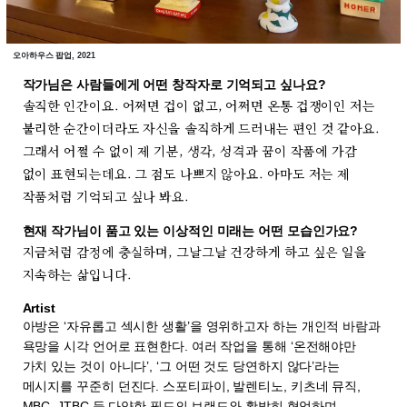
오아하우스 팝업, 2021
작가님은 사람들에게 어떤 창작자로 기억되고 싶나요?
솔직한 인간이요. 어쩌면 겁이 없고, 어쩌면 온통 겁쟁이인 저는
불리한 순간이더라도 자신을 솔직하게 드러내는 편인 것 같아요.
그래서 어쩔 수 없이 제 기분, 생각, 성격과 꿈이 작품에 가감
없이 표현되는데요. 그 점도 나쁘지 않아요. 아마도 저는 제
작품처럼 기억되고 싶나 봐요.
현재 작가님이 품고 있는 이상적인 미래는 어떤 모습인가요?
지금처럼 감정에 충실하며, 그날그날 건강하게 하고 싶은 일을
지속하는 삶입니다.
Artist
아방은 ‘자유롭고 섹시한 생활’을 영위하고자 하는 개인적 바람과
욕망을 시각 언어로 표현한다. 여러 작업을 통해 ‘온전해야만
가치 있는 것이 아니다’, ‘그 어떤 것도 당연하지 않다’라는
메시지를 꾸준히 던진다. 스포티파이, 발렌티노, 키츠네 뮤직,
MBC, JTBC 등 다양한 필드의 브랜드와 활발히 협업하며