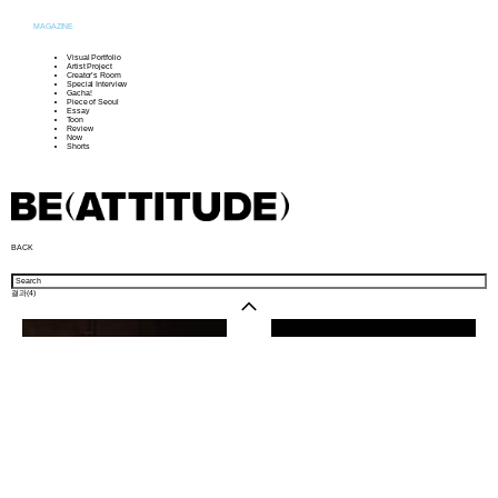
MAGAZINE
Visual Portfolio
Artist Project
Creator’s Room
Special Interview
Gacha!
Piece of Seoul
Essay
Toon
Review
Now
Shorts
BACK
결과(
4
)
샵 방문하기
뉴스레터
인스타그램