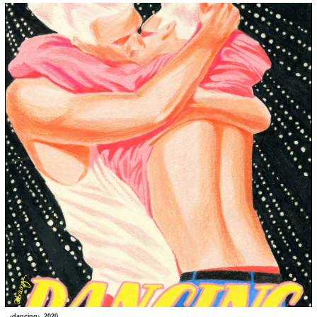
‹dancing›, 2020