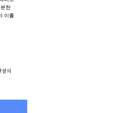
차분한
야 이룰
관찰의