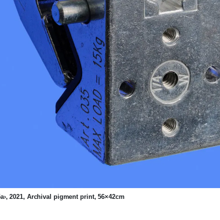
a›, 2021, Archival pigment print, 56×42cm