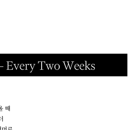
올 때
더
너머로