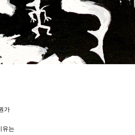
뭔가
 이유는