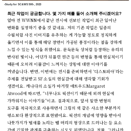
‹Study for SC&WS 500›, 2023
최근 작업이 궁금합니다. 몇 가지 예를 들어 소개해 주시겠어요?
얼마 전 WWNN에서 끝난 전시에 선보인 작업이 최근 일어난
변화를 설명하기 좋을 것 같네요. 저의 기존 작업은 일종의
수필처럼 사진 이미지를 유추하는 게 가능할 정도로 정직하게
옮기면서 이를 통해 해당 장면이 가공된 풍경이라는 점을 강하게
느낄 수 있는 방식을 취했어요. 문득문득 상처럼 등장하는 유리의
반사된 빛이나, 어딘가 뒤틀린 원근 등의 변형을 통해 현실적이기
때문에 오히려 이물감이 느껴지는 상황에 대한 이야기를
꺼냈습니다. 반면, 이번에는 전시를 준비하면서 ‘디스토피아’라는
주제를 전달받고 SF 소설의 현실감에 대해 생각할 기회가
생겼어요. 캐나다의 소설가 마거릿 애트우드Margaret
Atwood에 따르면, “너무나도 픽션이기 때문에 외려 현실에
가까워지는 이야기들”이죠. 결과적으로, 앞서 말한 변형의
도구를 적극적으로 사용하면서 그림의 색 같은 사소한 부분까지
평소보다 환상적으로 표현됐어요. 픽션의 개념에 영향을 받아서
나뭇가지가 벌새를 노리는 뱀 머리의 형상으로 드러나는 등 요소
간에 긴밀한 관계를 구축하는 시도도 꾀했답니다. 정물, 그러니까