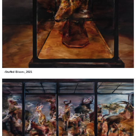
‹Stuffed Bison›, 2021