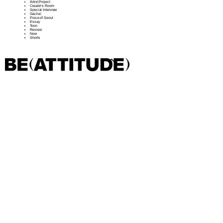
Artist Project
Creator’s Room
Special Interview
Gacha!
Piece of Seoul
Essay
Toon
Review
Now
Shorts
샵 방문하기
BACK
뉴스레터
결과(
4
)
인스타그램
소개