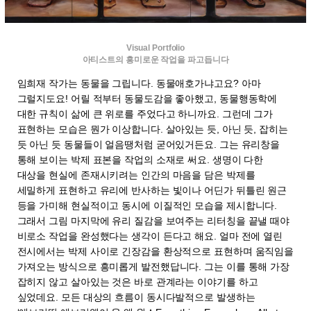
Visual Portfolio
아티스트의 흥미로운 작업을 파고듭니다
임희재 작가는 동물을 그립니다. 동물애호가냐고요? 아마
그럴지도요! 어릴 적부터 동물도감을 좋아했고, 동물행동학에
대한 규칙이 삶에 큰 위로를 주었다고 하니까요. 그런데 그가
표현하는 모습은 뭔가 이상합니다. 살아있는 듯, 아닌 듯, 잡히는
듯 아닌 듯 동물들이 얼음땡처럼 굳어있거든요. 그는 유리창을
통해 보이는 박제 표본을 작업의 소재로 써요. 생명이 다한
대상을 현실에 존재시키려는 인간의 마음을 담은 박제를
세밀하게 표현하고 유리에 반사하는 빛이나 어딘가 뒤틀린 원근
등을 가미해 현실적이고 동시에 이질적인 모습을 제시합니다.
그래서 그림 마지막에 유리 질감을 보여주는 리터칭을 끝낼 때야
비로소 작업을 완성했다는 생각이 든다고 해요. 얼마 전에 열린
전시에서는 박제 사이로 긴장감을 환상적으로 표현하며 움직임을
가져오는 방식으로 흥미롭게 발전했답니다. 그는 이를 통해 가장
잡히지 않고 살아있는 것은 바로 관계라는 이야기를 하고
싶었데요. 모든 대상의 흐름이 동시다발적으로 발생하는