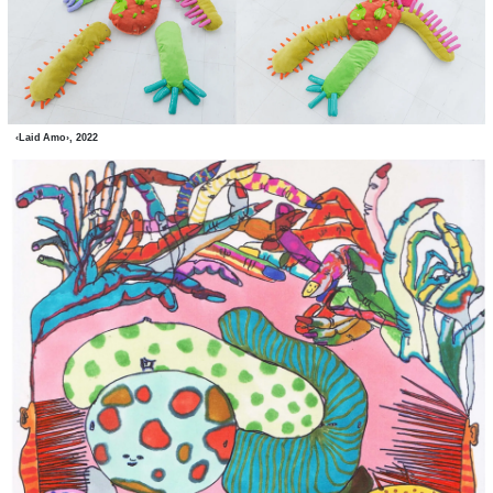
‹Laid Amo›, 2022