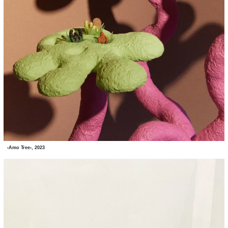
‹Amo Tree›, 2023