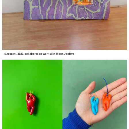
‹Creeper›, 2020, collaboration work with Moon JooHye