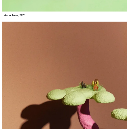
‹Amo Tree›, 2023