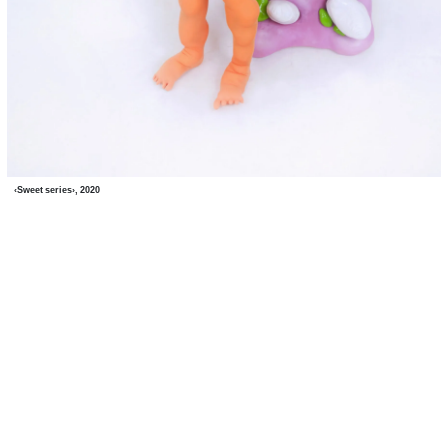
‹Sweet series›, 2020