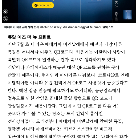
베네치아 비엔날레 병행전시
«
Kehinde Wiley: An Archaeology of Silence
»
월텍스트
큐알 이즈 더 뉴 프린트
지난 7월 초 다녀온 베네치아 비엔날레에서 예전과 가장 다른
풍경은 어디서나 마주친 QR코드다. 처음에는 이탈리아 사람이
특별히 QR코드에 열광하는 건가 속으로 생각하기도 했다.
식당이나 카페에서조차 메뉴판 대신 QR코드를 권하는 곳이
많았기 때문이다. 현지인과 이야기를 나눠보니, 코로나19로 인해
이탈리아뿐 아니라 유럽 전역에서 QR코드 사용량이 급증했다고
한다. 백신 접종 인증에 필요하기도 하거니와, 공공장소에서
접촉으로 인한 감염을 최대한 줄일 방법으로 QR 코드가
안성맞춤이기 때문이란다. 그런데 이런 QR코드를 다른 어느
곳보다 자주 볼 수 있는 장소는 도시 전역에 흩어진
전시장이었다. 오래전부터 베네치아 비엔날레에 참여한 독일,
영국뿐 아니라 아제르바이잔, 키르기스스탄처럼 비교적
최근에야 비엔날레에 참여한 곳까지 80개가 넘는 나라에서 각자