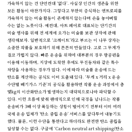
가속하지 않는 건 단언컨대 ‘없다’. 사실상 인간의 생존을 위한
모든 활동이 마찬가지다. 그렇다고 무한히 증식하는 엔트로피를
가속하지 않는 미술 활동이 존재하지 않는다며 손을 놓아버릴
수는 없는 노릇이다. 예컨대, 아트 페어로 대표되는 단기간의
미술 행사를 위해 전 세계에 오가는 미술품 보관 상자에 관해
생각해보자. 일반적으로 ‘크레이트’라고 부르는 이 나무 상자는
소중한 작품을 보호하기 위해 튼튼히 만들었다. 고로 그 무게가
결코 가볍지 않다. 빠른 운송을 위하여 대부분의 경우 항공편을
이용해 이동하며, 지상에 도착한 후에도 무진동차와 같은 특수
차량을 사용하는 경우가 많다. 이에 따라 미술품 운송에 드는
탄소를 계산하는 공식도 이미 도출돼 있다. ‘무게 x 거리 x 운송
수단별 배기가스 기준’의 공식을 활용하면 작품 운송 과정에서 총
몇kg의 이산화탄소가 발생하는지 대략적으로나마 파악할 수
있다. 이런 흐름에 맞춰 팬데믹으로 인해 국경을 넘나드는 작품
운송비가 3배 이상 폭등하는 상황이 벌어지기 전부터 이미 여러
국제 운송 업체가 ‘탄소 중립 운송’ 서비스를 앞다투어 내놓기도
했다. 물론, 이런 수단을 통한다고 하더라도 완전한 탄소 중립을
달성할 수는 없다. 구글에 ‘Carbon neutral art shipping(탄소