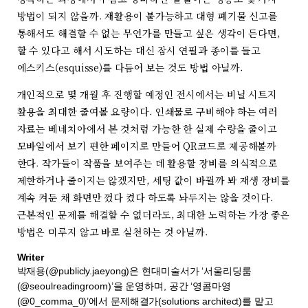
방법이 되지 않을까. 재활용이 불가능하고 대형 폐기물 신고를
통해서도 해결할 수 없는 무언가를 만들고 싶은 생각이 든다면,
할 수 있다고 해서 시도하는 대신 잠시 연필과 종이를 들고
에스키스(esquisse)를 다듬어 보는 것도 방법 아닐까.
개인적으로 몇 개월 후 진행할 예정인 전시에서는 비닐 시트지
활용을 최대한 줄여볼 요량이다. 인쇄물로 구비해야 하는 여러
자료는 베네치아에서 본 것처럼 가능한 한 실제 수량을 줄이고
모바일에서 보기 편한 페이지로 만들어 QR코드로 제공해볼까
한다. 작가들이 작품을 보여주는 데 활용할 장비를 의식적으로
제한하거나 줄이지는 않겠지만, 세팅 값이 바뀔까 봐 재생 장비를
계속 켜둔 채 화면만 껐다 켰다 하도록 놔두지는 않을 것이다.
근본적인 문제를 해결할 수 없더라도, 최대한 노력하는 가장 좋은
방법은 미루지 않고 바로 실천하는 것 아닐까.
Writer
박재용(@publicly.jaeyong)은 현대미술서가 ‘서울리딩룸
(@seoulreadingroom)’을 운영하며, 공간 ‘영콤마영
(@0_comma_0)’에서 문제해결가(solutions architect)를 맡고