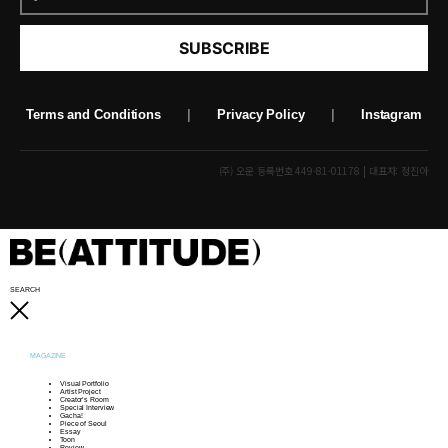
SUBSCRIBE
Terms and Conditions
|
Privacy Policy
|
Instagram
(주) 오운 등록번호 449-81-01178 | 대표자: 정진아
SEARCH
MAGAZINE
Visual Portfolio
Artist Project
Creator’s Room
Special Interview
Gacha!
Piece of Seoul
Essay
Toon
Review