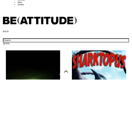
Now
Shorts
BACK
결과(
4
)
샵 방문하기
뉴스레터
인스타그램
소개