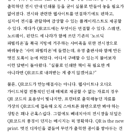
출력하던 전시 안내 인쇄물 등을 굳이 실물로 만들어 놓을 필요가
없어졌다. 전시와 관련한 웹사이트를 연결하기에도 편하고,
심지어 전시를 관람하며 감상할 수 있는 플레이리스트도 제공할
수 있다. 게다가 QR코드에는 무엇이든 연결할 수 있다. 스웨덴,
노르웨이, 핀란드 세 나라가 함께 쓰던 기존의 ‘노르딕
파빌리온’을 북극 지방에 거주하는 사미족을 위한 전시장으로
바꿔놓은 ‘사미 파빌리온’에 들렀는데, 유명 출판사와 함께 만든
멋진 도록이 눈에 띄었다. 어디서 구매할 수 있는지 물어보자
이런 답변이 돌아왔다. “실물로 인쇄한 책이 꼭 필요한 게
아니라면 QR코드로 내려받는 게 좋지 않겠어요?”
물론, QR코드가 만능해결사는 아니다. 웹사이트나 오디오
가이드처럼 전통적인 인쇄 매체로 제공할 수 없는 자료의 경우
QR 코드의 효용성이 빛나지만, 프린터로 출력해놓던 자료를
가상의 QR코드에 접속해 오직 스마트폰 화면으로만 봐야 하는
상황은 꽤나 곤혹스럽다. 그럼에도 베네치아의 전시장을 뒤덮은
QR코드의 풍경이 던지는 메시지는 퍽 명확하다. QR is the new
print. 멋진 디자인을 곁들여 무언가 출력한 종이를 쌓아두는 건