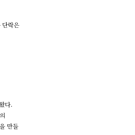
는 단락은
왔다.
초의
을 만들