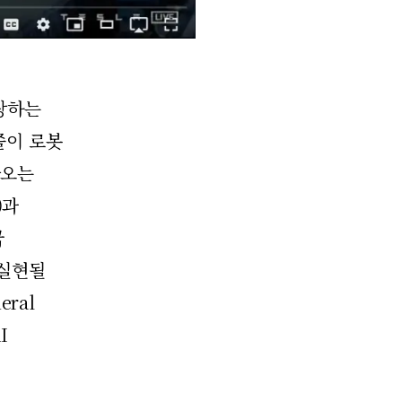
장하는
쫄이 로봇
나오는
)과
국
 실현될
ral
I