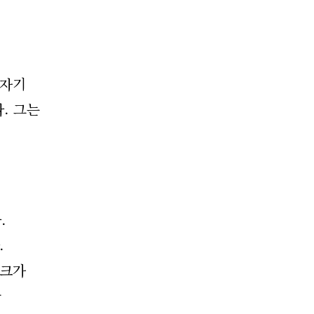
 자기
. 그는
.
.
이크가
한