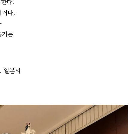
장한다.
기거나,
을
옮기는
. 일본의