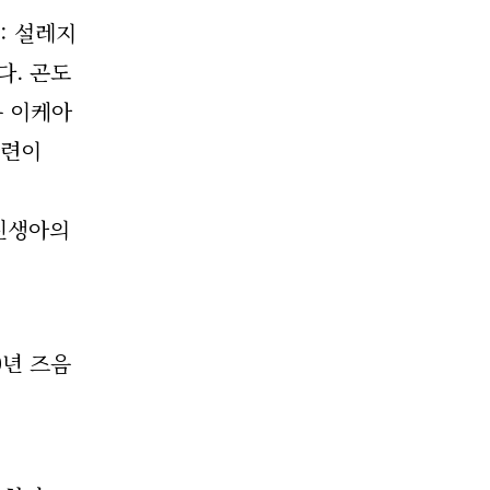
: 설레지
다. 곤도
든 이케아
관련이
 신생아의
0년 즈음
.