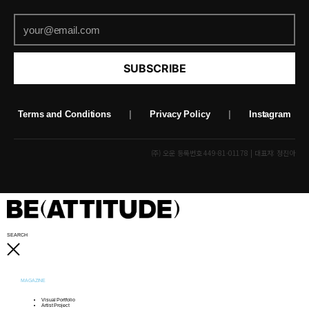
SUBSCRIBE
Terms and Conditions
|
Privacy Policy
|
Instagram
(주) 오운 등록번호 449-81-01178 | 대표자: 정진아
SEARCH
MAGAZINE
Visual Portfolio
Artist Project