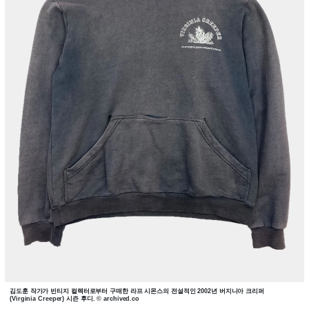
김도훈 작가가 빈티지 컬렉터로부터 구매한 라프 시몬스의 전설적인 2002년 버지니아 크리퍼
(Virginia Creeper) 시즌 후디. © archived.co