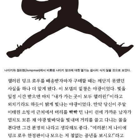
나이키와 점프맨(Jumpman)에서 비롯된 나이키 덩크에 대한 열기는 쉽사리 식지 않을 것으로 보인다.
핼러윈 덩크 로우를 배송받자마자 구매할 때는 깨닫지 못했던
사실을 하나 더 알게 됐다. 이 모델의 밑창은 야광이었다. 빛을
일정 시간 받으면 마치 “내가 가는 곳이 모두 핼러윈!”이라고
외치기라도 하듯이 밝게 빛나는 야광이었다. 만약 당신이 주말
이태원 소방서 근처에서 머리를 빡빡 민 나이 쉰에 가까운 남자가
염치도 모른 채 야광 발바닥을 빛내며 거리를 쓸고 다니는 꼴을
본다면 그건 분명히 나라고 생각해도 좋다. “여러분! 저 나이에
덩크 로우 한정판이나 모으는 저 철없는 중년을 보시오!”라고