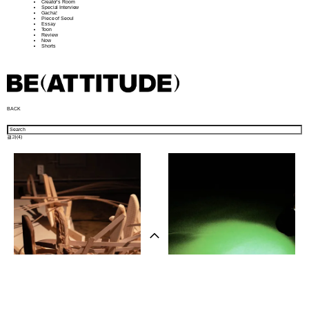
Creator’s Room
Special Interview
Gacha!
Piece of Seoul
Essay
Toon
Review
Now
Shorts
BACK
결과(
4
)
샵 방문하기
뉴스레터