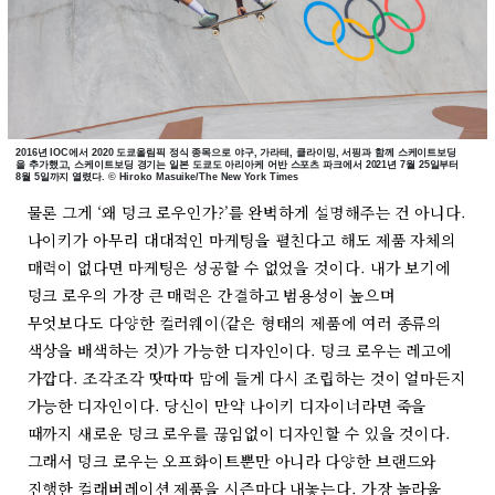
2016년 IOC에서 2020 도쿄올림픽 정식 종목으로 야구, 가라테, 클라이밍, 서핑과 함께 스케이트보딩
을 추가했고, 스케이트보딩 경기는 일본 도쿄도 아리아케 어반 스포츠 파크에서 2021년 7월 25일부터
8월 5일까지 열렸다. © Hiroko Masuike/The New York Times
물론 그게 ‘왜 덩크 로우인가?’를 완벽하게 설명해주는 건 아니다.
나이키가 아무리 대대적인 마케팅을 펼친다고 해도 제품 자체의
매력이 없다면 마케팅은 성공할 수 없었을 것이다. 내가 보기에
덩크 로우의 가장 큰 매력은 간결하고 범용성이 높으며
무엇보다도 다양한 컬러웨이(같은 형태의 제품에 여러 종류의
색상을 배색하는 것)가 가능한 디자인이다. 덩크 로우는 레고에
가깝다. 조각조각 땃따따 맘에 들게 다시 조립하는 것이 얼마든지
가능한 디자인이다. 당신이 만약 나이키 디자이너라면 죽을
때까지 새로운 덩크 로우를 끊임없이 디자인할 수 있을 것이다.
그래서 덩크 로우는 오프화이트뿐만 아니라 다양한 브랜드와
진행한 컬래버레이션 제품을 시즌마다 내놓는다. 가장 놀라울