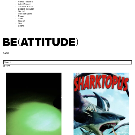
Visual Portfolio
Artist Project
Creator’s Room
Special Interview
Gacha!
Piece of Seoul
Essay
Toon
Review
Now
Shorts
BACK
결과(
4
)