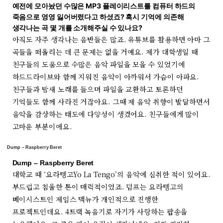
예전에 모아놨던 수많은 MP3 플레이리스트를 컴퓨터 하드의
죽음으로 영영 잃어버렸다고 하셨죠? 혹시 기억에 의존해
생각나는 곡 몇 개를 소개해주실 수 있나요?
아직도 자주 생각나는 음반들은 많죠. 유튜브를 활용하면 아마 그
곡들을 떠올리는 데 큰 문제는 없을 거예요. 제가 대학생일 때
친구들의 도움으로 수많은 음악 파일을 모을 수 있었기에
하드드라이브와 함께 지워진 음악이 아까워서 가슴이 아파요.
친구들과 밤새 노래를 들으며 파일을 교환하고 토론하던
기억들도 함께 사라진 거잖아요. 그때 제 음악 취향이 발달하면서
음악을 감상하는 태도에 다양성이 생겼어요. 친구들에게 많이
고마운 부분이에요.
Dump – Raspberry Beret
Dump – Raspberry Beret
대학교 때 ‘요라텡고Yo La Tengo’의 음악에 심취한 적이 있어요.
부드럽고 침울한 톤이 매력적이었죠. 덤프는 요라텡고의
베이시스트인 제임스 맥뉴가 개인적으로 진행한
프로젝트인데요. 4트랙 녹음기로 자기가 사랑하는 팝송을