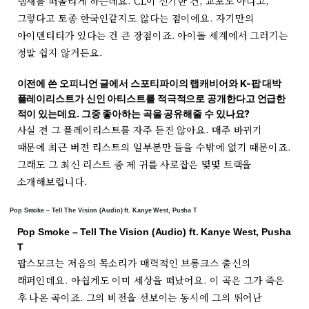
냄새를 떠올리게 하는데요. CL이 신기한 건, 교포도 아니고,
그렇다고 토종 한국인같지도 않다는 점이에요. 자기만의
아이덴티티가 있다는 건 큰 장점이죠. 아이돌 세계에서 그러기는
정말 쉽지 않거든요.
이전에 쓴
오피니언 글
에서
스포티파이의 랩캐비어
와
K-팝 대박
플레이리스트가 신인 아티스트를 적극적으로 공개한다고 언급한
적이 있는데요. 그중 좋아하는 곡을 공유해줄 수 있나요?
사실 전 그 플레이리스트를 자주 듣진 않아요. 매주 바뀌기
때문에 최근 버전 리스트의 일부분만 들을 수밖에 없기 때문이죠.
그래도 그 최신 리스트 중 제 귀를 사로잡은 몇몇 트랙을
소개해보렵니다.
Pop Smoke – Tell The Vision (Audio) ft. Kanye West, Pusha T
Pop Smoke – Tell The Vision (Audio) ft. Kanye West, Pusha
T
팝스모크는 저음의 목소리가 매력적인 브롱크스 출신의
래퍼인데요. 아쉽게도 이미 세상을 떠났어요. 이 곡은 그가 죽은
후 나온 곡이죠. 그의 비전을 선보이는 동시에 그의 뛰어난