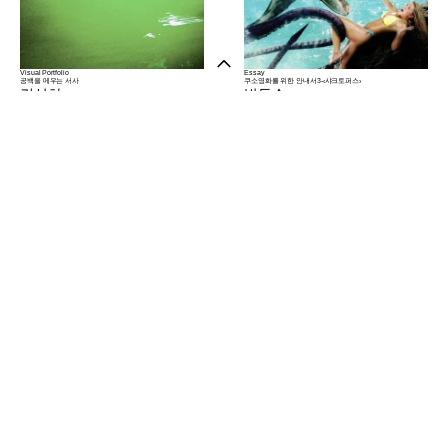
Visual Portfolio
Essay
공백을 메우는 서사
쿠소영화를 위한 안내서3-‹샤크토퍼스›
김상하
박동수
샵 방문하기
Art
Exhibition
Film
Report
뉴스레터
인스타그램
소개
Visual Portfolio
Essay
이탈한 기록에서
KR/FR