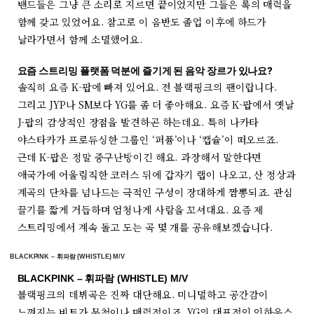
밴드들은 그냥 큰 소리로 지르면 끝이었지만 그들은 록의 매력을
함께 갖고 있었어요. 참고로 이 음반도 졸업 이후에 하드가
날라가면서 함께 소멸했어요.
요즘 스트리밍 플랫폼 덕분에 즐기게 된 음악 장르가 있나요?
솔직히 요즘 K-팝에 빠져 있어요. 전 블랙핑크의 팬이랍니다.
그리고 JYP나 SM보다 YG를 좀 더 좋아해요. 요즘 K-팝에서 옛날
J-팝의 감상적인 장점을 발견하곤 하는데요. 특히 나카타
야스타카가 프로듀싱한 그룹인 ‘퍼퓸’이나 ‘캡슐’이 떠오르죠.
근데 K-팝은 정말 중구난방이긴 해요. 과장해서 말한다면
애국가에 어울림직한 코러스 뒤에 갑자기 랩이 나오고, 산 정상과
계곡의 단차를 넘나드는 극적인 구성이 장대하게 짬뽕되죠. 관심
끌기를 짧게 거듭하며 엄청나게 사람을 꼬셔대요. 요즘 제
스트리밍에서 계속 돌고 도는 곡 몇 개를 공유해보겠습니다.
BLACKPINK – 휘파람 (WHISTLE) M/V
BLACKPINK – 휘파람 (WHISTLE) M/V
블랙핑크의 데뷔곡은 진짜 대단해요. 미니멀하고 공간감이
느껴지는 비트가 무척이나 매력적이죠. YG의 대표적인 인하우스