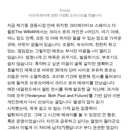
Essay
이슈의 테마에 관한 다양한 오피니언을 엿봅니다
지금 제기동 경동시장 안에 위치한 크리에이티브 스페이스 더
윌로The WilloW에서는 크리스 로의 개인전 «어딘가, 여기 아래,
어느 정도 안쪽, 모든 것 아래 하지만 들을 수 있는 정도로 가까운
곳에, 여럿이 잠들어 있습니다. 조용히, 속삭이며, 천천히 뛰고
있는, 끊임없는 그렇지만 때로는 부서진 마음들.»이 열리고
있습니다. 엄청나게 긴 제목은 외우기도, 발음하기도, 부르기도
쉽지 않습니다. 축약하고 싶은 마음이 굴뚝 같지만 명확하고
효율적인 제목으로 바뀌면 30개의 단어 사이로 유유히 흐르는
리듬은 아마 소멸하겠죠. 프리뷰 기간에 방문해 전시를 둘러보다
눈에 들어온 브로슈어에서 크리스 로의 에세이를 만났습니다.
예전 네덜란드에서 열린 전시를 위해 발표한 글 ‘지난해. 과거와
미래 모두’(Yesteryear. Both Past and Future)’를 기반 삼아 이번
개인전에서 다시 선보이는 글입니다. 별생각 없이 읽기
시작했는데, 꼭꼭 씹고 또 씹는 기적 같은 집중력이
발휘되더군요. 그때 그 시간에 에세이를 볼 수 있었던 건 행운,
혹은 운명이었습니다. 타인과 공유하고 싶다는 열망이 들더군요.
그래서 이렇게 이 자리에 납치(?)했답니다! 부디 은은한 영감이