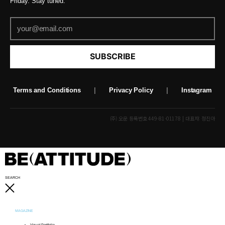
Friday. Stay tuned.
SUBSCRIBE
Terms and Conditions
|
Privacy Policy
|
Instagram
(주) 오운 등록번호 449-81-01178 | 대표자: 정진아
SEARCH
MAGAZINE
Visual Portfolio