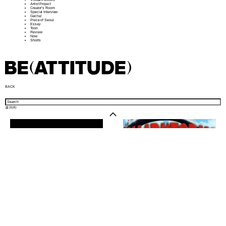
Artist Project
Creator’s Room
Special Interview
Gacha!
Piece of Seoul
Essay
Toon
Review
Now
Shorts
BACK
결과(
4
)
샵 방문하기
뉴스레터
인스타그램
소개