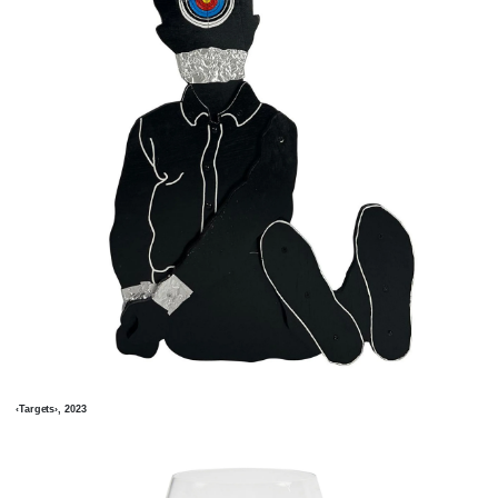
‹Targets›, 2023