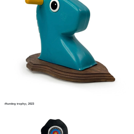
‹Hunting trophy›, 2023