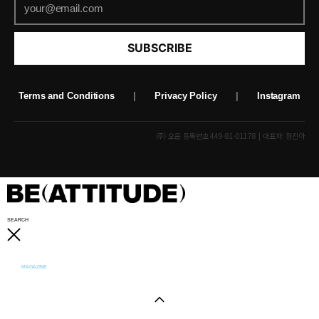
SUBSCRIBE
Terms and Conditions
|
Privacy Policy
|
Instagram
(주) 오운 등록번호 449-81-01178 | 대표자: 정진아
SEARCH
MAGAZINE
Visual Portfolio
Artist Project
Creator’s Room
Special Interview
Gacha!
Piece of Seoul