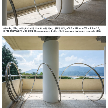
‹에어록›, 2024, 스테인리스 스틸 파이프, 스틸 타이, 나무에 도색, ø50.8 × 120 m, ø750 × 2.5 m * 6,
제7회 창원조각비엔날레, 2024. Commissioned by the 7th Changwon Sculpture Biennale 2024