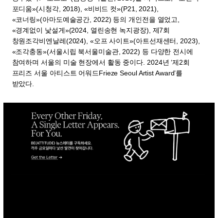
포디움»(시청각, 2018), «비비드 컷»(P21, 2021),
«코너링»(아마도예술공간, 2022) 등의 개인전을 열었고,
«경계없이 낯설게»(2024, 열린송현 녹지광장), 제7회
창원조각비엔날레(2024), «오프 사이트»(아트선재센터, 2023),
«조각충동»(서울시립 북서울미술관, 2022) 등 다양한 전시에
참여하며 서울의 미술 현장에서 활동 중이다. 2024년 ‘제2회
프리즈 서울 아티스트 어워드Frieze Seoul Artist Award’를
받았다.