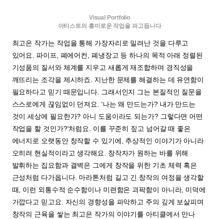
Visual Portfolio
아티스트의 흥미로운 작업을 파고듭니다
최고은 작가는 작업을 통해 가장자리로 밀려난 것을 다루고
있어요. 파이프, 폐에어컨, 폐냉장고 등 하나의 목적 아래 정렬된
기성품의 질서와 체계를 지우고 새롭게 재조합하며 경직성을
깨뜨리는 조각을 제시하죠. 지난한 문제를 해결하는 데 유연함이
필요하다고 믿기 때문입니다. 그래서인지 그는 본질적인 질문을
스스로에게 끊임없이 던져요. ‘나는 왜 만드는가? 내가 만드는
것이 세상에 필요한가? 아니 도움이라도 되는가? 그렇다면 어떤
작업을 할 것인가?‘처럼요. 이를 꾸준히 짚고 넘어갈 때 좋은
에너지로 오랫동안 창작할 수 있기에, 추상적인 이야기가 아니라
오히려 현실적이라고 생각해요. 창작자가 원하는 바를 위해
발휘하는 집요함과 결벽은 그에게 창작을 위한 기초 체력 혹은
근성처럼 다가옵니다. 마라톤처럼 길고 긴 창작의 여정을 생각할
때, 이런 외통수적 순수함이나 미련함은 괴팍함이 아니라, 미덕에
가깝다고 믿고요. 자신의 경향성을 파악하고 주의 깊게 보살피며
창작의 근육을 쌓는 최고은 작가의 이야기를 아티클에서 만나