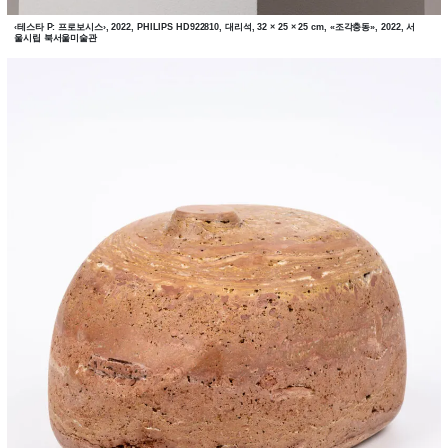
‹테스타 P: 프로보시스›, 2022, PHILIPS HD922810, 대리석, 32 × 25 × 25 cm, «조각충동», 2022, 서
울시립 북서울미술관